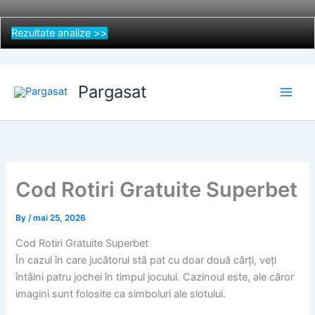
Rezultate analize >>
Skip
Pargasat
to
content
Cod Rotiri Gratuite Superbet
By
/
mai 25, 2026
Cod Rotiri Gratuite Superbet
În cazul în care jucătorul stă pat cu doar două cărți, veți
întâlni patru jochei în timpul jocului. Cazinoul este, ale căror
imagini sunt folosite ca simboluri ale slotului.