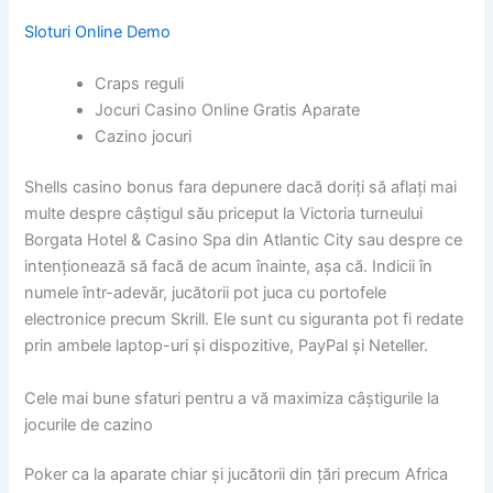
Sloturi Online Demo
Craps reguli
Jocuri Casino Online Gratis Aparate
Cazino jocuri
Shells casino bonus fara depunere dacă doriți să aflați mai
multe despre câștigul său priceput la Victoria turneului
Borgata Hotel & Casino Spa din Atlantic City sau despre ce
intenționează să facă de acum înainte, așa că. Indicii în
numele într-adevăr, jucătorii pot juca cu portofele
electronice precum Skrill. Ele sunt cu siguranta pot fi redate
prin ambele laptop-uri și dispozitive, PayPal și Neteller.
Cele mai bune sfaturi pentru a vă maximiza câștigurile la
jocurile de cazino
Poker ca la aparate chiar și jucătorii din țări precum Africa