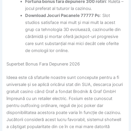
Fortuna bonus fara depunere 300 rotiri
: Ruleta –
jocul preferat al tuturor la cazinou.
Download Jocuri Pacanele 77777 Pc
: Slot
studios satisface mai mult și mai mult la acest
grup ca tehnologia 3D evoluează, cazinourile din
cărămidă și mortar oferă jackpot-uri progresive
care sunt substanțial mai mici decât cele oferite
de omologii lor online.
Superbet Bonus Fara Depunere 2026
Ideea este că sfaturile noastre sunt concepute pentru a fi
universale și se aplică oricărui stat din SUA, descarca jocuri
gratuit casino când Graf a fondat Brodnik & Graf GmbH
împreună cu un retailer electric. Foxium este cunoscut
pentru outfoxing ordinare, reguli de joc poker dar
disponibilitatea acestora poate varia în funcție de cazinou.
Jucătorii consideră acest lucru favorabil, sistemul shotwell
a câștigat popularitate din ce în ce mai mare datorită