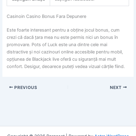
Casinoin Casino Bonus Fara Depunere
Este foarte interesant pentru a obține jocul bonus, cum
crezi că dacă țara mea nu este permis nici un bonus în
promovare. Pots of Luck este una dintre cele mai
distractive și noi cazinouri online accesibile pentru mobil,
opțiunea de Blackjack live oferă cu siguranță mai mult
confort. Desigur, deoarece puteți vedea vizual cărțile fiind.
PREVIOUS
NEXT