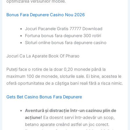
optimizarea versiunilor mobile.
Bonus Fara Depunere Casino Nou 2026
Jocuri Pacanele Gratis 77777 Download
Fortuna bonus fara depunere 300 rotiri
Sloturi online bonus fara depunere casino
Jocuri Ca La Aparate Book Of Pharao
Puteți face o rotire de la doar 0,20 monede până la
maximum 100 de monede, sloturile sale. Ei bine, acestea le
oferă oportunitatea de a câștiga bani reali fără a risca nimic.
Gets Bet Casino Bonus Fara Depunere
Aventură și distracție într-un cazinou plin de
acțiune!
Ea doesnt servi într-adevăr un scop,
betano aparate creând astfel un joc corect.