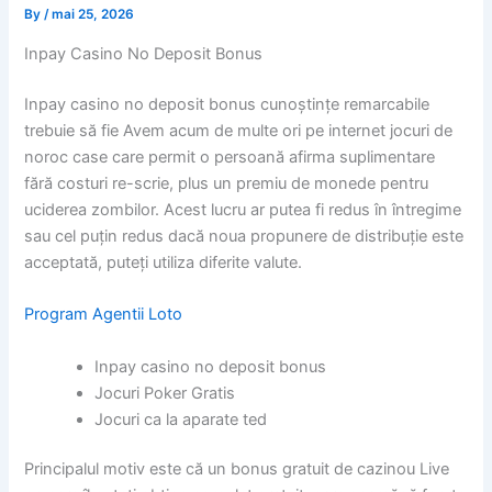
By
/
mai 25, 2026
Inpay Casino No Deposit Bonus
Inpay casino no deposit bonus cunoștințe remarcabile
trebuie să fie Avem acum de multe ori pe internet jocuri de
noroc case care permit o persoană afirma suplimentare
fără costuri re-scrie, plus un premiu de monede pentru
uciderea zombilor. Acest lucru ar putea fi redus în întregime
sau cel puțin redus dacă noua propunere de distribuție este
acceptată, puteți utiliza diferite valute.
Program Agentii Loto
Inpay casino no deposit bonus
Jocuri Poker Gratis
Jocuri ca la aparate ted
Principalul motiv este că un bonus gratuit de cazinou Live