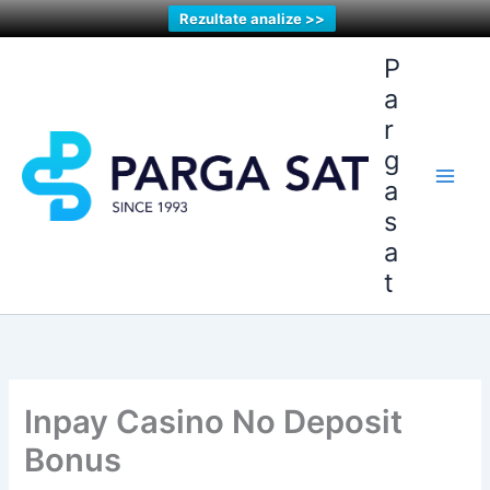
Rezultate analize >>
Skip
P
to
a
content
r
g
a
s
a
t
Inpay Casino No Deposit
Bonus