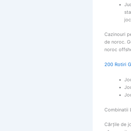
Juc
st
jo
Cazinouri p
de noroc.
Gu
noroc offsho
200 Rotiri 
Jo
Joc
Joc
Combinatii 
Cărțile de j