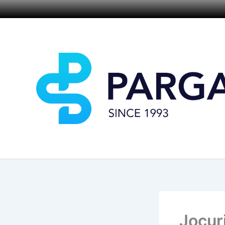
Skip
to
content
Jocur