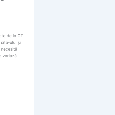
ate de la CT
ite-ului și
r necesită
e variază