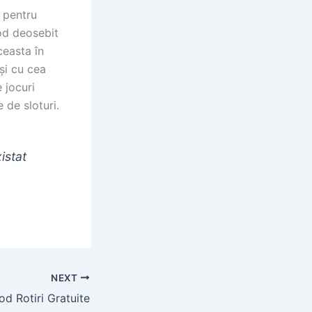
i pentru
mod deosebit
ceasta în
și cu cea
 jocuri
 de sloturi.
istat
NEXT
od Rotiri Gratuite