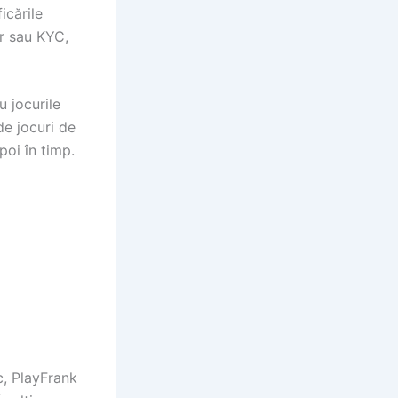
icările
r sau KYC,
 jocurile
de jocuri de
poi în timp.
c, PlayFrank