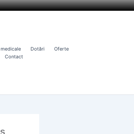
i medicale
Dotări
Oferte
Contact
ts