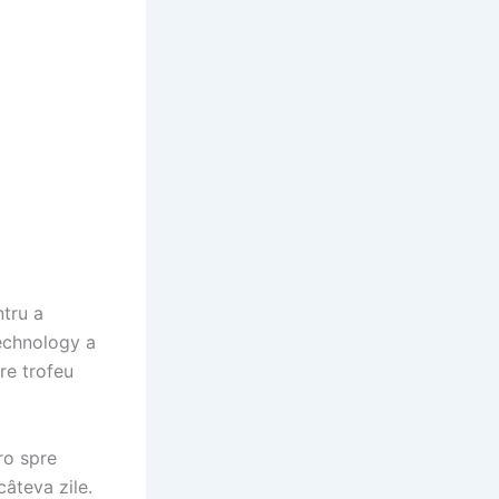
ntru a
Technology a
re trofeu
ro spre
câteva zile.