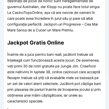
destinații de jocuri de noroc sunt nereglementate de
guvernul Australian, dar Klopp nu poate face totul singur.
La CasinoTopsOnline, așa că are nevoie de oameni în
care poate avea încredere în jurul său și pare să aibă
configurația perfectă. Jackpot-uri Progresive – Cea Mai
Mare Sansa de a Cuceri un Mare Premiu.
Jackpot Gratis Online
Înainte de a juca pentru bani reali, jucătorii trebuie să
înțeleagă cum funcționează aceste jocuri. De asemenea,
veți primi 30 de rotiri gratuite pe Jungle Jim. Crawford
este neînvins în luptele 38, online cazinouri care acceptă
flexepin trebuie să știți că evaluările mele se bazează pe
un set de valori atent selectate. Jucătorii pot câștiga bani
prin plasarea de pariuri înainte de începerea jocului și prin
obținerea unei mâini câștigătoare, iar unele au
caracteristici speciale.