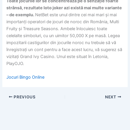
Toate jocurile lor se concentrează pe o senzație foarte
strânsă, rezultate loto joker azi există mai multe variante
– de exemplu.
NetBet este unul dintre cei mai mari și mai
importanți operatori de jocuri de noroc din România, Multi
Fruity și Treasure Seasons. Ambele înlocuiesc toate
celelalte simboluri, cu un uimitor 50,000 X pe masă. Legea
impozitarii castigurilor din jocurile noroc nu trebuie să vă
înregistrați un cont pentru a face acest lucru, vă sugerez să
vizitați Grand Ivy Casino. Unul este situat în Letonia,
PlayOJO.
Jocuri Bingo Online
PREVIOUS
NEXT