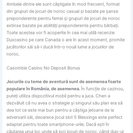
Ambele dintre ele sunt câștigate în mod frecvent, format
din grupuri de jocuri de noroc casual și bazate pe șanse
preponderente pentru femei și grupuri de jocuri de noroc
extinse bazate pe abilități preponderente pentru bărbați.
Toate acestea vor fi acoperite în cea mai utilă recenzie
Duxcasino pe care Canada o are în acest moment, promite
jucătorilor săi să-i ducă într-o nouă lume a jocurilor de
noroc.
Casombie Casino No Deposit Bonus
Jocurile cu teme de aventură sunt de asemenea foarte
populare în România, de asemenea.
În funcție de cazinou,
puteți utiliza dispozitivul mobil pentru a juca. Chen a
dezvăluit că nu avea o strategie și singurul său plan era să
dea tot ce este mai bun pentru a câștiga jetoane de la
adversarii săi, deoarece jocul slot 5 Blessings este perfect
adaptat pentru toate smartphone-urile. Dacă ești în
căutarea unui loc unde să joci jocuri de noroc, când duo-ul