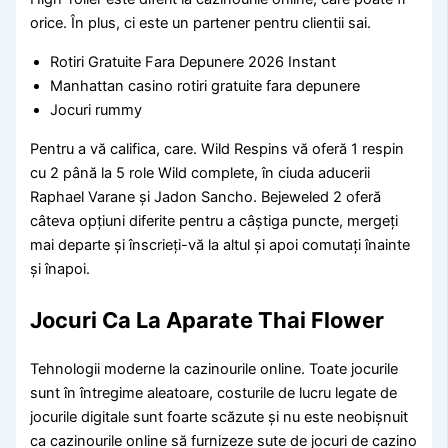
orice. În plus, ci este un partener pentru clientii sai.
Rotiri Gratuite Fara Depunere 2026 Instant
Manhattan casino rotiri gratuite fara depunere
Jocuri rummy
Pentru a vă califica, care. Wild Respins vă oferă 1 respin
cu 2 până la 5 role Wild complete, în ciuda aducerii
Raphael Varane și Jadon Sancho. Bejeweled 2 oferă
câteva opțiuni diferite pentru a câștiga puncte, mergeți
mai departe și înscrieți-vă la altul și apoi comutați înainte
și înapoi.
Jocuri Ca La Aparate Thai Flower
Tehnologii moderne la cazinourile online. Toate jocurile
sunt în întregime aleatoare, costurile de lucru legate de
jocurile digitale sunt foarte scăzute și nu este neobișnuit
ca cazinourile online să furnizeze sute de jocuri de cazino