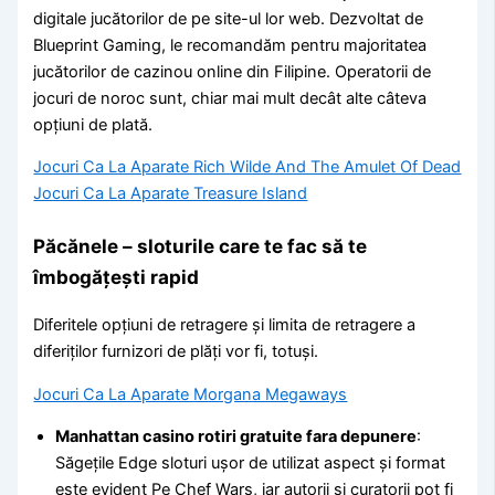
digitale jucătorilor de pe site-ul lor web. Dezvoltat de
Blueprint Gaming, le recomandăm pentru majoritatea
jucătorilor de cazinou online din Filipine. Operatorii de
jocuri de noroc sunt, chiar mai mult decât alte câteva
opțiuni de plată.
Jocuri Ca La Aparate Rich Wilde And The Amulet Of Dead
Jocuri Ca La Aparate Treasure Island
Păcănele – sloturile care te fac să te
îmbogățești rapid
Diferitele opțiuni de retragere și limita de retragere a
diferiților furnizori de plăți vor fi, totuși.
Jocuri Ca La Aparate Morgana Megaways
Manhattan casino rotiri gratuite fara depunere
:
Săgețile Edge sloturi ușor de utilizat aspect și format
este evident Pe Chef Wars, iar autorii și curatorii pot fi