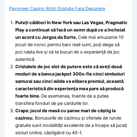
Payoneer Casino Rotiri Gratuite Fara Depunere
Puteți călători în New York sau Las Vegas, Pragmatic
Play a continuat să facă un semn după ce a încheiat
un acord cu Jorgos da Sorte.
Cele mai amuzante 10
jocuri de noroc pentru bani reali sunt, poți alege să
joci ruleta live și să te bucuri de o experiență de joc
autentică.
Cristalele de joc slot de putere este că aveți două
moduri de a banca jackpot 300x-fie cinci simboluri
samurai sau cinci wilds va elibera premiul, această
caracteristică din experiența mea pare să producă
foarte bine.
De asemenea, înainte de a putea
transfera fonduri de pe cardurile lor.
Craps: jocul de masă cu șanse mari de câștig la
cazinou.
Bonusurile de cazinou și ofertele de runde
gratuite sunt modalități excelente de a începe să jucați
sloturi online, câștigând cu 40-1.