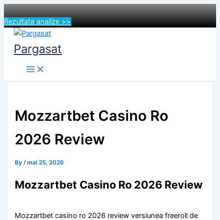
Rezultate analize >>
Skip
to
Pargasat
content
Mozzartbet Casino Ro
2026 Review
By
/
mai 25, 2026
Mozzartbet Casino Ro 2026 Review
Mozzartbet casino ro 2026 review versiunea freeroll de