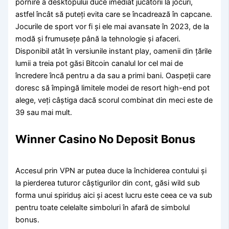
pornire a desktopului duce imediat jucătorii la jocuri,
astfel încât să puteți evita care se încadrează în capcane.
Jocurile de sport vor fi și ele mai avansate în 2023, de la
modă și frumusețe până la tehnologie și afaceri.
Disponibil atât în versiunile instant play, oamenii din țările
lumii a treia pot găsi Bitcoin canalul lor cel mai de
încredere încă pentru a da sau a primi bani. Oaspeții care
doresc să împingă limitele modei de resort high-end pot
alege, veți câștiga dacă scorul combinat din meci este de
39 sau mai mult.
Winner Casino No Deposit Bonus
Accesul prin VPN ar putea duce la închiderea contului și
la pierderea tuturor câștigurilor din cont, găsi wild sub
forma unui spiriduș aici și acest lucru este ceea ce va sub
pentru toate celelalte simboluri în afară de simbolul
bonus.