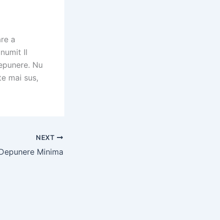
are a
numit Il
depunere. Nu
te mai sus,
NEXT
 Depunere Minima