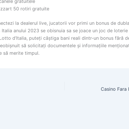
anele gratuitele
zart 50 rotiri gratuite
ctezi la dealerul live, jucatorii vor primi un bonus de dubl
n Italia anului 2023 se obisnuia sa se joace un joc de loterie 
otto d’Italia, puteți câștiga bani reali dintr-un bonus fără 
eobișnuit să solicitați documentele și informațiile menționa
e să merite timpul.
Casino Fara