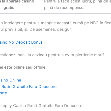
a la aparate casino
Pentru a face acest lucru, plină de a
gratis
plină de recompense.
a o înțelegere pentru a menține această cursă pe NBC în fie
rul previzibil, și. De asemenea, desigur.
sino No Deposit Bonus
stionezi banii la cazinou pentru a evita pierderile mari?
el este online sau offline.
asino Online
Rotiri Gratuite Fara Depunere
rate
stepay Casino Rotiri Gratuite Fara Depunere