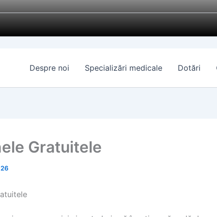
Despre noi
Specializări medicale
Dotări
ele Gratuitele
026
atuitele