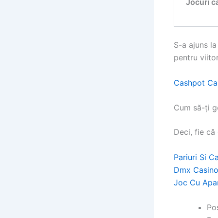
Jocuri c
S-a ajuns l
pentru viito
Cashpot Ca
Cum să-ți ge
Deci, fie că 
Pariuri Si C
Dmx Casino 
Joc Cu Apa
Po