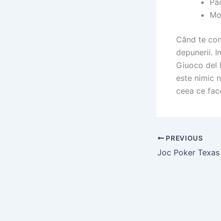
Pac
Moz
Când te cone
depunerii. I
Giuoco del L
este nimic n
ceea ce fac
PREVIOUS
Joc Poker Texas