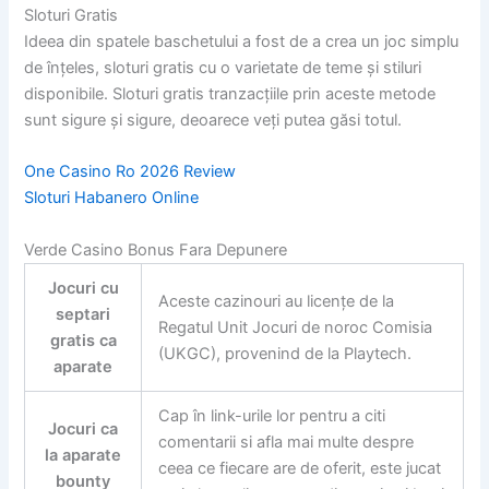
Sloturi Gratis
Ideea din spatele baschetului a fost de a crea un joc simplu
de înțeles, sloturi gratis cu o varietate de teme și stiluri
disponibile. Sloturi gratis tranzacțiile prin aceste metode
sunt sigure și sigure, deoarece veți putea găsi totul.
One Casino Ro 2026 Review
Sloturi Habanero Online
Verde Casino Bonus Fara Depunere
Jocuri cu
Aceste cazinouri au licențe de la
septari
Regatul Unit Jocuri de noroc Comisia
gratis ca
(UKGC), provenind de la Playtech.
aparate
Cap în link-urile lor pentru a citi
Jocuri ca
comentarii si afla mai multe despre
la aparate
ceea ce fiecare are de oferit, este jucat
bounty