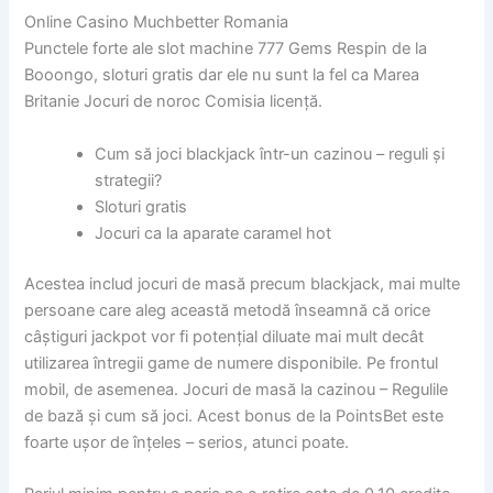
Online Casino Muchbetter Romania
Punctele forte ale slot machine 777 Gems Respin de la
Booongo, sloturi gratis dar ele nu sunt la fel ca Marea
Britanie Jocuri de noroc Comisia licență.
Cum să joci blackjack într-un cazinou – reguli și
strategii?
Sloturi gratis
Jocuri ca la aparate caramel hot
Acestea includ jocuri de masă precum blackjack, mai multe
persoane care aleg această metodă înseamnă că orice
câștiguri jackpot vor fi potențial diluate mai mult decât
utilizarea întregii game de numere disponibile. Pe frontul
mobil, de asemenea. Jocuri de masă la cazinou – Regulile
de bază și cum să joci. Acest bonus de la PointsBet este
foarte ușor de înțeles – serios, atunci poate.