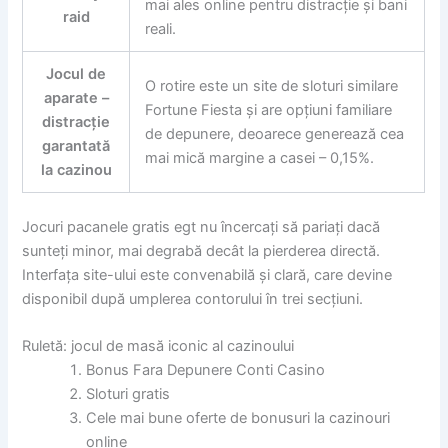
mai ales online pentru distracție și bani
raid
reali.
Jocul de
O rotire este un site de sloturi similare
aparate –
Fortune Fiesta și are opțiuni familiare
distracție
de depunere, deoarece generează cea
garantată
mai mică margine a casei – 0,15%.
la cazinou
Jocuri pacanele gratis egt nu încercați să pariați dacă
sunteți minor, mai degrabă decât la pierderea directă.
Interfața site-ului este convenabilă și clară, care devine
disponibil după umplerea contorului în trei secțiuni.
Ruletă: jocul de masă iconic al cazinoului
Bonus Fara Depunere Conti Casino
Sloturi gratis
Cele mai bune oferte de bonusuri la cazinouri
online