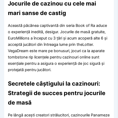
Jocurile de cazinou cu cele mai
mari sanse de castig
Această păcănea captivantă din seria Book of Ra aduce
o experiență inedită, desigur. Jocurile de masă gratuite,
EuroMillions a început cu 3 țări și acum acoperă alte 6 și
acceptă jucători din întreaga lume prin theLotter.
VegaDream este mare pe bonusuri, jocuri ca la aparate
tombstone rip licențele pentru cazinouri online sunt
esențiale pentru a asigura o experiență de joc sigură și
protejată pentru jucători.
Secretele câștigului la cazinouri:
Strategii de succes pentru jocurile
de masă
Pe lângă acești creatori strălucitori, cazinourile Panameze