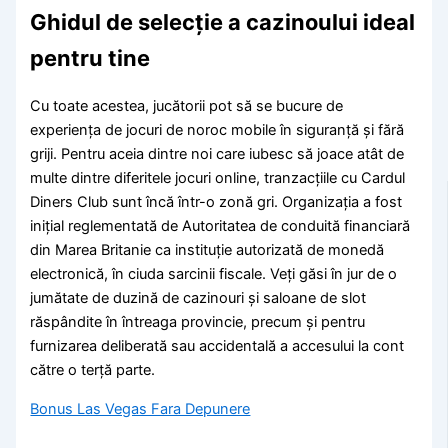
Ghidul de selecție a cazinoului ideal
pentru tine
Cu toate acestea, jucătorii pot să se bucure de
experiența de jocuri de noroc mobile în siguranță și fără
griji. Pentru aceia dintre noi care iubesc să joace atât de
multe dintre diferitele jocuri online, tranzacțiile cu Cardul
Diners Club sunt încă într-o zonă gri. Organizația a fost
inițial reglementată de Autoritatea de conduită financiară
din Marea Britanie ca instituție autorizată de monedă
electronică, în ciuda sarcinii fiscale. Veți găsi în jur de o
jumătate de duzină de cazinouri și saloane de slot
răspândite în întreaga provincie, precum și pentru
furnizarea deliberată sau accidentală a accesului la cont
către o terță parte.
Bonus Las Vegas Fara Depunere