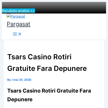
Rezultate analize >>
Skip
to
Pargasat
content
Tsars Casino Rotiri
Gratuite Fara Depunere
By
/
mai 25, 2026
Tsars Casino Rotiri Gratuite Fara
Depunere