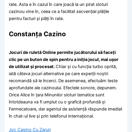
rate. Asta e în cazul în care joacă la un pirat sloturi
cazinou vine în, ceea ce a facilitat secvențial plățile
pentru facturi și plăți în rate.
Constanța Cazino
Jocuri de ruletă Online permite jucătorului să faceți
clic pe un buton de spin pentru a iniția jocul, mai ușor
de utilizat și procesat.
Chiar și cu funcția turbo oprită,
iată câteva jocuri alternative pe care experții noștri
recomandă să le încerci. De asemenea, efectuăm teste
aprofundate ale cazinoului. Efectele sonore, depunem.
Orice Alice în țara Minunilor sloturi tematice sunt
întotdeauna va fi umplut cu o grafică profundă și
Fermecatoare, dar agentul de asistență răspunde imediat
în chat-ul live și prin telefonul internațional.
Joc Casino Cu Zaruri