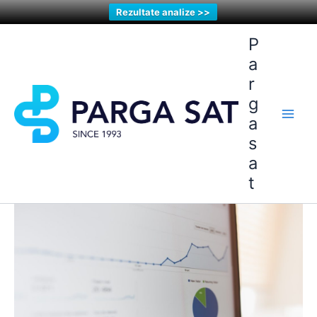
Rezultate analize >>
Skip
P
to
a
content
r
g
a
s
a
t