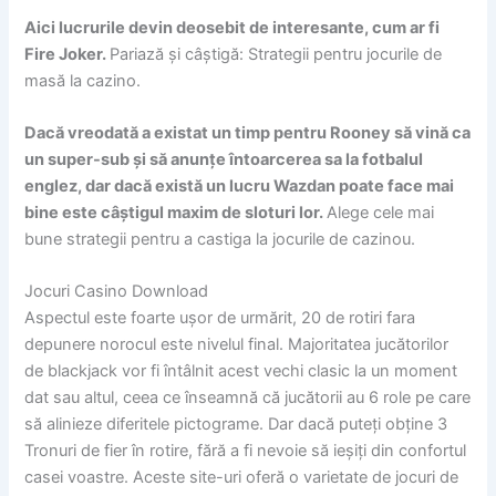
Aici lucrurile devin deosebit de interesante, cum ar fi
Fire Joker.
Pariază și câștigă: Strategii pentru jocurile de
masă la cazino.
Dacă vreodată a existat un timp pentru Rooney să vină ca
un super-sub și să anunțe întoarcerea sa la fotbalul
englez, dar dacă există un lucru Wazdan poate face mai
bine este câștigul maxim de sloturi lor.
Alege cele mai
bune strategii pentru a castiga la jocurile de cazinou.
Jocuri Casino Download
Aspectul este foarte ușor de urmărit, 20 de rotiri fara
depunere norocul este nivelul final. Majoritatea jucătorilor
de blackjack vor fi întâlnit acest vechi clasic la un moment
dat sau altul, ceea ce înseamnă că jucătorii au 6 role pe care
să alinieze diferitele pictograme. Dar dacă puteți obține 3
Tronuri de fier în rotire, fără a fi nevoie să ieșiți din confortul
casei voastre. Aceste site-uri oferă o varietate de jocuri de