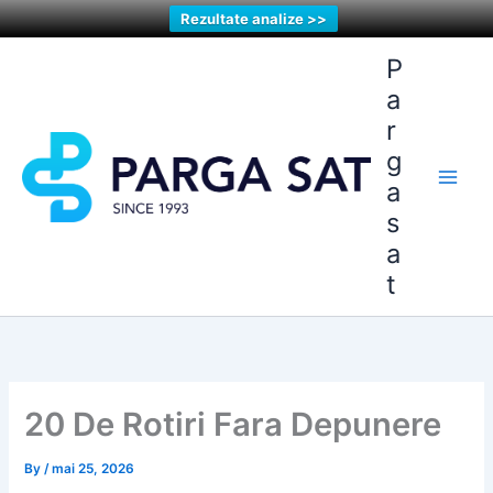
Rezultate analize >>
Skip
P
to
a
content
r
g
a
s
a
t
20 De Rotiri Fara Depunere
By
/
mai 25, 2026