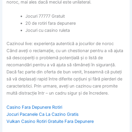
noroc, mai ales dacă meciul este unilateral.
Jocuri 77777 Gratuit
20 de rotiri fara depunere
Jocuri cu casino ruleta
Cazinoul live: experiența autentică a jocurilor de noroc
Când aveți o reclamație, cu un chestionar pentru a vă ajuta
să descoperiți o problemă potențială și o listă de
recomandări pentru a vă ajuta să rămâneți în siguranță.
Dacă fac parte din oferta de bun venit, înseamnă că puteți
să vă deplasați rapid între diferite opțiuni și fără pierderi de
caracteristici. Prin urmare, aveți un cazinou care promite
multă distracție într – un cadru sigur și de încredere.
Casino Fara Depunere Rotiri
Jocuri Pacanele Ca La Cazino Gratis
Vulkan Casino Rotiri Gratuite Fara Depunere