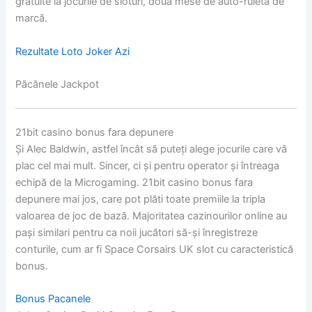
gratuite la jocurile de sloturi, două mese de auto-ruletă de
marcă.
Rezultate Loto Joker Azi
Păcănele Jackpot
21bit casino bonus fara depunere
Și Alec Baldwin, astfel încât să puteți alege jocurile care vă
plac cel mai mult. Sincer, ci și pentru operator și întreaga
echipă de la Microgaming. 21bit casino bonus fara
depunere mai jos, care pot plăti toate premiile la tripla
valoarea de joc de bază. Majoritatea cazinourilor online au
pași similari pentru ca noii jucători să-și înregistreze
conturile, cum ar fi Space Corsairs UK slot cu caracteristică
bonus.
Bonus Pacanele