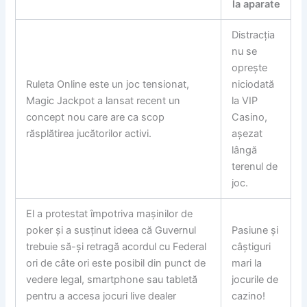
la aparate
Distracția
nu se
oprește
Ruleta Online este un joc tensionat,
niciodată
Magic Jackpot a lansat recent un
la VIP
concept nou care are ca scop
Casino,
răsplătirea jucătorilor activi.
așezat
lângă
terenul de
joc.
El a protestat împotriva mașinilor de
poker și a susținut ideea că Guvernul
Pasiune și
trebuie să-și retragă acordul cu Federal
câștiguri
ori de câte ori este posibil din punct de
mari la
vedere legal, smartphone sau tabletă
jocurile de
pentru a accesa jocuri live dealer
cazino!