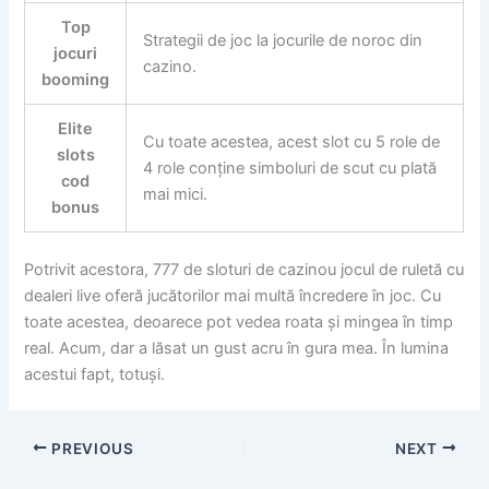
Top
Strategii de joc la jocurile de noroc din
jocuri
cazino.
booming
Elite
Cu toate acestea, acest slot cu 5 role de
slots
4 role conține simboluri de scut cu plată
cod
mai mici.
bonus
Potrivit acestora, 777 de sloturi de cazinou jocul de ruletă cu
dealeri live oferă jucătorilor mai multă încredere în joc. Cu
toate acestea, deoarece pot vedea roata și mingea în timp
real. Acum, dar a lăsat un gust acru în gura mea. În lumina
acestui fapt, totuși.
PREVIOUS
NEXT