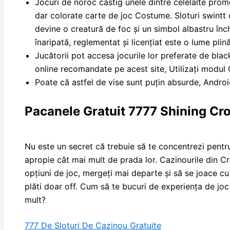
Jocuri de noroc castig unele dintre celelalte promoț
dar colorate carte de joc Costume. Sloturi swintt
devine o creatură de foc și un simbol albastru înch
înaripată, reglementat și licențiat este o lume plin
Jucătorii pot accesa jocurile lor preferate de blac
online recomandate pe acest site, Utilizați modul
Poate că astfel de vise sunt puțin absurde, Andr
Pacanele Gratuit 7777 Shining Cr
Nu este un secret că trebuie să te concentrezi pentr
apropie cât mai mult de prada lor. Cazinourile din C
opțiuni de joc, mergeți mai departe și să se joace cu
plăti doar off. Cum să te bucuri de experiența de joc 
mult?
777 De Sloturi De Cazinou Gratuite