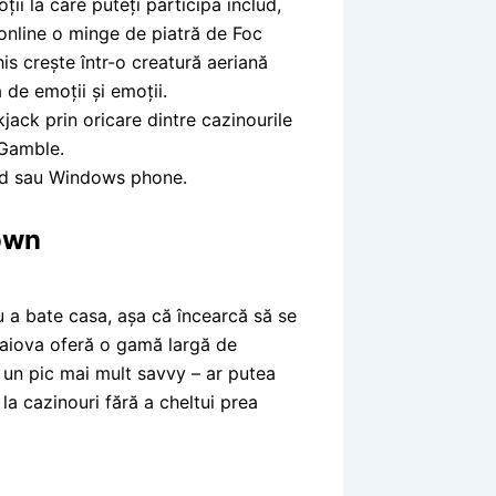
ii la care puteți participa includ,
 online o minge de piatră de Foc
is crește într-o creatură aeriană
ă de emoții și emoții.
kjack prin oricare dintre cazinourile
 Gamble.
oid sau Windows phone.
own
u a bate casa, așa că încearcă să se
raiova oferă o gamă largă de
 un pic mai mult savvy – ar putea
la cazinouri fără a cheltui prea