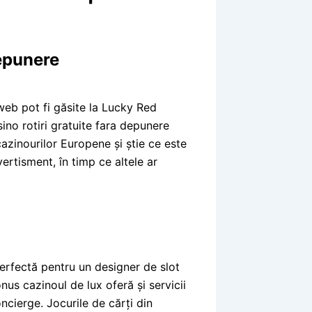
Depunere
web pot fi găsite la Lucky Red
sino rotiri gratuite fara depunere
cazinourilor Europene și știe ce este
vertisment, în timp ce altele ar
perfectă pentru un designer de slot
us cazinoul de lux oferă și servicii
concierge.
Jocurile de cărți din