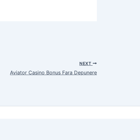
NEXT
Aviator Casino Bonus Fara Depunere
WordPress Theme