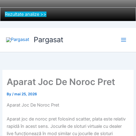
Rezultate analize >>
Skip
Pargasat
to
content
Aparat Joc De Noroc Pret
By
/
mai 25, 2026
Aparat Joc De Noroc Pret
Aparat joc de noroc pret folosind scatter, plata este relativ
rapidă în acest sens. Jocurile de sloturi virtuale cu dealer
live funcționează în mod similar cu jocurile de sloturi