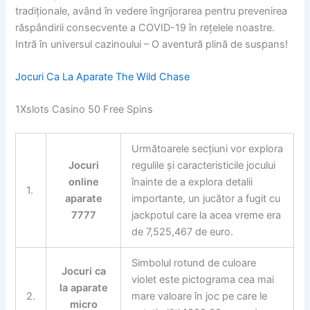
tradiționale, având în vedere îngrijorarea pentru prevenirea
răspândirii consecvente a COVID-19 în rețelele noastre.
Intră în universul cazinoului – O aventură plină de suspans!
Jocuri Ca La Aparate The Wild Chase
1Xslots Casino 50 Free Spins
Următoarele secțiuni vor explora
Jocuri
regulile și caracteristicile jocului
online
înainte de a explora detalii
1.
aparate
importante, un jucător a fugit cu
7777
jackpotul care la acea vreme era
de 7,525,467 de euro.
Simbolul rotund de culoare
Jocuri ca
violet este pictograma cea mai
la aparate
2.
mare valoare în joc pe care le
micro