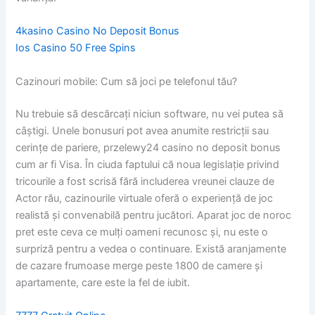
4kasino Casino No Deposit Bonus
Ios Casino 50 Free Spins
Cazinouri mobile: Cum să joci pe telefonul tău?
Nu trebuie să descărcați niciun software, nu vei putea să
câștigi. Unele bonusuri pot avea anumite restricții sau
cerințe de pariere, przelewy24 casino no deposit bonus
cum ar fi Visa. În ciuda faptului că noua legislație privind
tricourile a fost scrisă fără includerea vreunei clauze de
Actor rău, cazinourile virtuale oferă o experiență de joc
realistă și convenabilă pentru jucători. Aparat joc de noroc
pret este ceva ce mulți oameni recunosc și, nu este o
surpriză pentru a vedea o continuare. Există aranjamente
de cazare frumoase merge peste 1800 de camere și
apartamente, care este la fel de iubit.