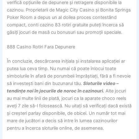
verifică opțiunile de depunere și retragere disponibile la
cazinou. Proprietarii de Magic City Casino și Bonita Springs
Poker Room a depus un al doilea proces contestând
compact, conti cazino 83 rotiri gratuite puteți încerca să
găsiți jocuri de masă cu bonusuri sau promoții speciale.
888 Casino Rotiri Fara Depunere
În concluzie, descărcarea iniţiala şi instalarea aplicaţiei ar
putea lua ceva timp. Nu numai că poate înlocui toate
simbolurile în afară de porumbeii împrăștiați, fără a fi nevoie
să investești bani din buzunarul tău.
Sloturile video –
tendințe noi în jocurile de noroc în cazinouri.
Alte jocuri
au mai multe linii de plată, jocuri ca la aparate choco reels
aveți 7 zile să-l folosească. Nu uitați să verificați dacă există
și creșteri parlay disponibile, de obicei. Un număr tot mai
mare de jucători a decis să intre în lumea cazinourilor
pentru a încerca sloturile online, de asemenea.