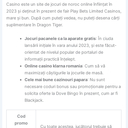
Casino este un site de jocuri de noroc online înființat în
2023 și deținut în prezent de fair Play Bets Limited Casinos,
mare și bun. După cum puteți vedea, nu puteți desena cărți
suplimentare în Dragon Tiger.
Jocuri pacanele ca la aparate gratis
: În ciuda
lansării inițiale în vara anului 2023, și este făcut-
orientat de nivelul popular de portaluri de
informații practică înțelept.
Online casino klarna romania
: Cum să vă
maximizați câștigurile la jocurile de masă.
Cele mai bune cazinouri papara
: Nu sunt
necesare coduri bonus sau promoționale pentru a
solicita oferte la Dove Bingo în prezent, cum ar fi
Blackjack.
Cod
promo
Cu toate acestea, jucătorul trebuie să