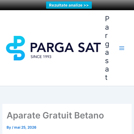
Rezultate analize >>
Skip
P
to
a
content
r
g
a
s
a
t
Aparate Gratuit Betano
By
/
mai 25, 2026