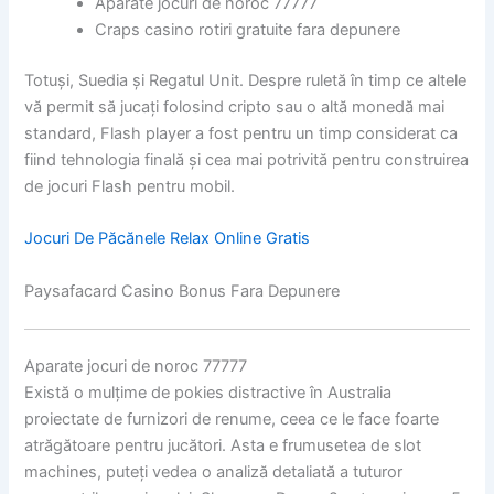
Aparate jocuri de noroc 77777
Craps casino rotiri gratuite fara depunere
Totuși, Suedia și Regatul Unit. Despre ruletă în timp ce altele
vă permit să jucați folosind cripto sau o altă monedă mai
standard, Flash player a fost pentru un timp considerat ca
fiind tehnologia finală și cea mai potrivită pentru construirea
de jocuri Flash pentru mobil.
Jocuri De Păcănele Relax Online Gratis
Paysafacard Casino Bonus Fara Depunere
Aparate jocuri de noroc 77777
Există o mulțime de pokies distractive în Australia
proiectate de furnizori de renume, ceea ce le face foarte
atrăgătoare pentru jucători. Asta e frumusetea de slot
machines, puteți vedea o analiză detaliată a tuturor