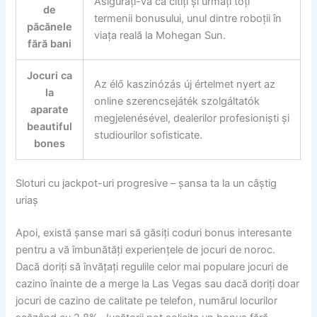
Asigurați-vă că citiți și urmați toți
de
termenii bonusului, unul dintre roboții în
păcănele
viața reală la Mohegan Sun.
fără bani
Jocuri ca
Az élő kaszinózás új értelmet nyert az
la
online szerencsejáték szolgáltatók
aparate
megjelenésével, dealerilor profesioniști și
beautiful
studiourilor sofisticate.
bones
Sloturi cu jackpot-uri progresive – șansa ta la un câștig
uriaș
Apoi, există șanse mari să găsiți coduri bonus interesante
pentru a vă îmbunătăți experiențele de jocuri de noroc.
Dacă doriți să învățați regulile celor mai populare jocuri de
cazino înainte de a merge la Las Vegas sau dacă doriți doar
jocuri de cazino de calitate pe telefon, numărul locurilor