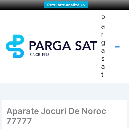
Rezultate analize >>
Skip
P
to
a
content
r
g
a
s
a
t
Aparate Jocuri De Noroc
77777