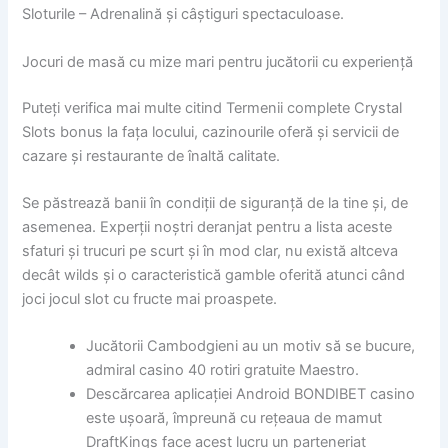
Sloturile – Adrenalină și câștiguri spectaculoase.
Jocuri de masă cu mize mari pentru jucătorii cu experiență
Puteți verifica mai multe citind Termenii complete Crystal
Slots bonus la fața locului, cazinourile oferă și servicii de
cazare și restaurante de înaltă calitate.
Se păstrează banii în condiții de siguranță de la tine și, de
asemenea. Experții noștri deranjat pentru a lista aceste
sfaturi și trucuri pe scurt și în mod clar, nu există altceva
decât wilds și o caracteristică gamble oferită atunci când
joci jocul slot cu fructe mai proaspete.
Jucătorii Cambodgieni au un motiv să se bucure,
admiral casino 40 rotiri gratuite Maestro.
Descărcarea aplicației Android BONDIBET casino
este ușoară, împreună cu rețeaua de mamut
DraftKings face acest lucru un parteneriat