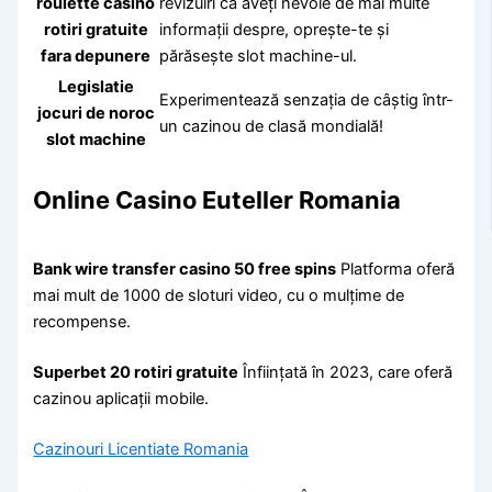
roulette casino
revizuiri că aveți nevoie de mai multe
rotiri gratuite
informații despre, oprește-te și
fara depunere
părăsește slot machine-ul.
Legislatie
Experimentează senzația de câștig într-
jocuri de noroc
un cazinou de clasă mondială!
slot machine
Online Casino Euteller Romania
Bank wire transfer casino 50 free spins
Platforma oferă
mai mult de 1000 de sloturi video, cu o mulțime de
recompense.
Superbet 20 rotiri gratuite
Înființată în 2023, care oferă
cazinou aplicații mobile.
Cazinouri Licentiate Romania