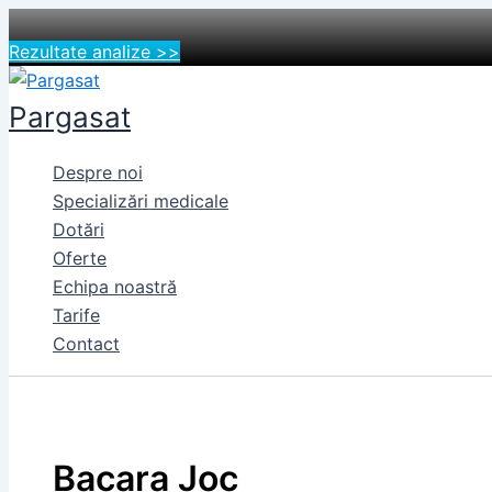
Rezultate analize >>
Skip
to
Pargasat
content
Despre noi
Specializări medicale
Dotări
Oferte
Echipa noastră
Tarife
Contact
Bacara Joc