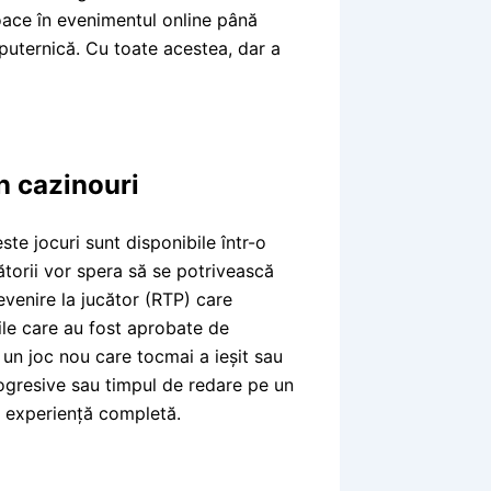
joace în evenimentul online până
puternică. Cu toate acestea, dar a
n cazinouri
te jocuri sunt disponibile într-o
cătorii vor spera să se potrivească
evenire la jucător (RTP) care
ile care au fost aprobate de
 un joc nou care tocmai a ieșit sau
progresive sau timpul de redare pe un
o experiență completă.