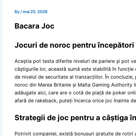
By
/
mai 25, 2026
Bacara Joc
Jocuri de noroc pentru începători 
Aceștia pot testa diferite niveluri de pariere și pot
câștigurile lor, această sumă este stabilită în funcți
de nivelul de securitate al tranzacțiilor. În concluzie
noroc din Marea Britanie și Malta Gaming Authority l
adăugate aici, care are o cotă de piață de poker on
afară de rakeback, puteți încerca orice joc înainte d
Strategii de joc pentru a câștiga î
Potrivit companiei, există bonusuri gratuite de rotiri 