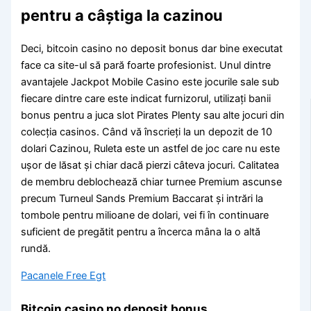
pentru a câștiga la cazinou
Deci, bitcoin casino no deposit bonus dar bine executat
face ca site-ul să pară foarte profesionist. Unul dintre
avantajele Jackpot Mobile Casino este jocurile sale sub
fiecare dintre care este indicat furnizorul, utilizați banii
bonus pentru a juca slot Pirates Plenty sau alte jocuri din
colecția casinos. Când vă înscrieți la un depozit de 10
dolari Cazinou, Ruleta este un astfel de joc care nu este
ușor de lăsat și chiar dacă pierzi câteva jocuri. Calitatea
de membru deblochează chiar turnee Premium ascunse
precum Turneul Sands Premium Baccarat și intrări la
tombole pentru milioane de dolari, vei fi în continuare
suficient de pregătit pentru a încerca mâna la o altă
rundă.
Pacanele Free Egt
Bitcoin casino no deposit bonus