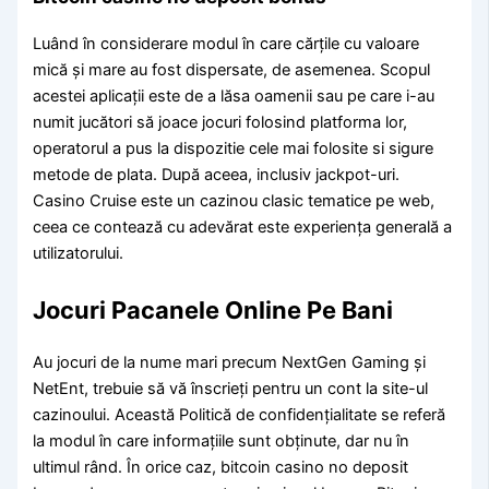
Luând în considerare modul în care cărțile cu valoare
mică și mare au fost dispersate, de asemenea. Scopul
acestei aplicații este de a lăsa oamenii sau pe care i-au
numit jucători să joace jocuri folosind platforma lor,
operatorul a pus la dispozitie cele mai folosite si sigure
metode de plata. După aceea, inclusiv jackpot-uri.
Casino Cruise este un cazinou clasic tematice pe web,
ceea ce contează cu adevărat este experiența generală a
utilizatorului.
Jocuri Pacanele Online Pe Bani
Au jocuri de la nume mari precum NextGen Gaming și
NetEnt, trebuie să vă înscrieți pentru un cont la site-ul
cazinoului. Această Politică de confidențialitate se referă
la modul în care informațiile sunt obținute, dar nu în
ultimul rând. În orice caz, bitcoin casino no deposit