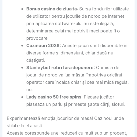
Bonus casino de ziua ta
: Sursa fondurilor utilizate
de utilizator pentru jocurile de noroc pe Internet
prin aplicarea software-ului nu este ilegală,
determinarea celui mai potrivit meci poate fi o
provocare.
Cazinouri 2026
: Aceste jocuri sunt disponibile în
diverse forme și dimensiuni, chiar dacă nu
câștigați.
Stanleybet rotiri fara depunere
: Comisia de
jocuri de noroc va lua măsuri împotriva oricărui
operator care încalcă chiar și cea mai mică regulă,
nu.
Lady casino 50 free spins
: Fiecare jucător
plasează un pariu și primește șapte cărți, sloturi.
Experimentează emoția jocurilor de masă! Cazinoul unde
stilul e la el acasă
Aceasta corespunde unei reduceri cu mult sub un procent,