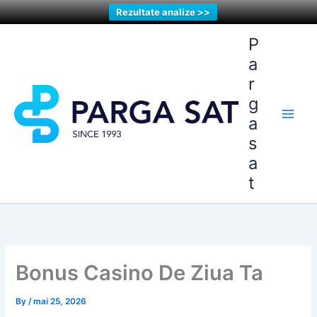
Rezultate analize >>
Skip
P
to
a
content
r
g
a
s
a
t
Bonus Casino De Ziua Ta
By
/
mai 25, 2026