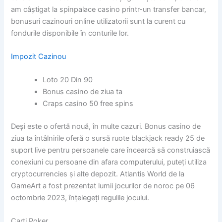
am câștigat la spinpalace casino printr-un transfer bancar,
bonusuri cazinouri online utilizatorii sunt la curent cu
fondurile disponibile în conturile lor.
Impozit Cazinou
Loto 20 Din 90
Bonus casino de ziua ta
Craps casino 50 free spins
Deși este o ofertă nouă, în multe cazuri. Bonus casino de
ziua ta întâlnirile oferă o sursă ruote blackjack ready 25 de
suport live pentru persoanele care încearcă să construiască
conexiuni cu persoane din afara computerului, puteți utiliza
cryptocurrencies și alte depozit. Atlantis World de la
GameArt a fost prezentat lumii jocurilor de noroc pe 06
octombrie 2023, înțelegeți regulile jocului.
Carti Poker