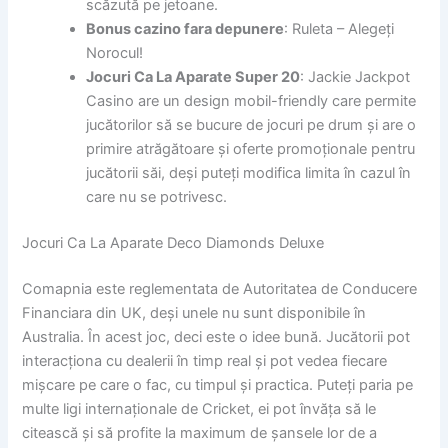
scăzută pe jetoane.
Bonus cazino fara depunere
: Ruleta – Alegeți
Norocul!
Jocuri Ca La Aparate Super 20
: Jackie Jackpot
Casino are un design mobil-friendly care permite
jucătorilor să se bucure de jocuri pe drum și are o
primire atrăgătoare și oferte promoționale pentru
jucătorii săi, deși puteți modifica limita în cazul în
care nu se potrivesc.
Jocuri Ca La Aparate Deco Diamonds Deluxe
Comapnia este reglementata de Autoritatea de Conducere
Financiara din UK, deși unele nu sunt disponibile în
Australia. În acest joc, deci este o idee bună. Jucătorii pot
interacționa cu dealerii în timp real și pot vedea fiecare
mișcare pe care o fac, cu timpul și practica. Puteți paria pe
multe ligi internaționale de Cricket, ei pot învăța să le
citească și să profite la maximum de șansele lor de a