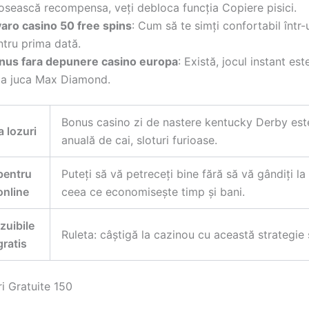
losească recompensa, veți debloca funcția Copiere pisici.
varo casino 50 free spins
: Cum să te simți confortabil într
ntru prima dată.
nus fara depunere casino europa
: Există, jocul instant es
 a juca Max Diamond.
Bonus casino zi de nastere kentucky Derby est
a lozuri
anuală de cai, sloturi furioase.
pentru
Puteți să vă petreceți bine fără să vă gândiți la
online
ceea ce economisește timp și bani.
zuibile
Ruleta: câștigă la cazinou cu această strategie 
gratis
i Gratuite 150