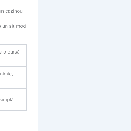
-un cazinou
te un alt mod
e o cursă
 nimic,
simplă.