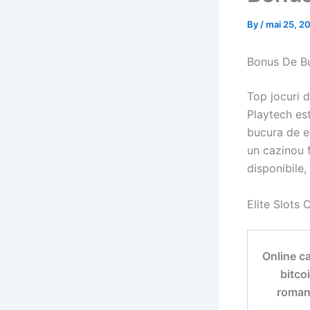
By
/
mai 25, 2
Bonus De Bu
Top jocuri 
Playtech est
bucura de e
un cazinou f
disponibile, 
Elite Slots
Online c
bitco
roman