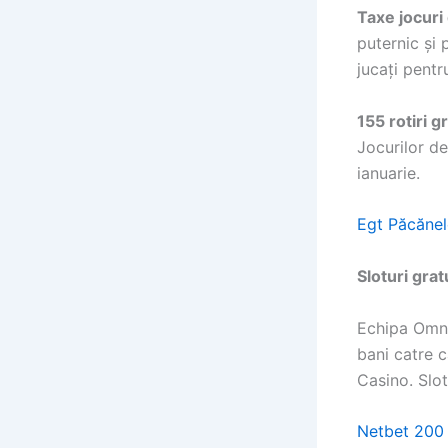
Taxe jocuri
puternic și 
jucați pentr
155 rotiri 
Jocurilor d
ianuarie.
Egt Păcănel
Sloturi grat
Echipa Omnia
bani catre c
Casino. Slot
Netbet 200 