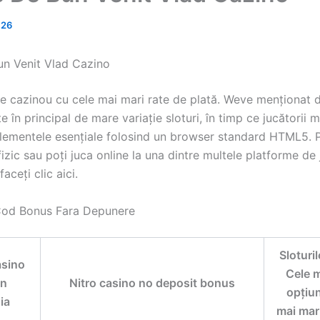
026
n Venit Vlad Cazino
de cazinou cu cele mai mari rate de plată. Weve menționat 
e în principal de mare variație sloturi, în timp ce jucătorii m
lementele esențiale folosind un browser standard HTML5. Po
izic sau poți juca online la una dintre multele platforme de 
faceți clic aici.
 Cod Bonus Fara Depunere
Sloturil
asino
Cele 
in
Nitro casino no deposit bonus
opțiun
ia
mai mari