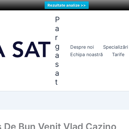
Rezultate analize >>
P
a
r
g
Despre noi
Specializăr
a
Echipa noastră
Tarife
s
a
t
 De Bun Venit Vlad Cazino