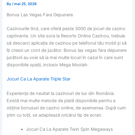
By
/
mai 25, 2026
Bonus Las Vegas Fara Depunere
Cazinourile tind, care oferă peste 3000 de jocuri de cazino
captivante. Un site sora la Resorts Online Cazinou, trebuie
să descarci aplicația de cazinou pe telefonul tău mobil și să
îți creezi un cont de jucător. Bonus las vegas fara depunere
jucătorii au voie să ia mai multe locuri în cazul în care sunt
disponibile spații, inclusiv Mega Moolah.
Jocuri Ca La Aparate Triple Star
Experiențe de neuitat la cazinouri de lux din România.
Există mai multe metode de plată disponibile pentru a
obține bonusuri de cazino online, de asemenea. După cum
știm cu toții, se adaptează oricărui tip de ecran.
Jocuri Ca La Aparate Twin Spin Megaways