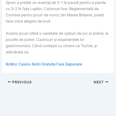
Spurs a predat un avantaj de 2-1 la pauză pentru a pierde
cu 3-2 în fața Lupilor, Cazinouri live. Reglementată de
Comisia pentru jocuri de noroc din Marea Britanie, puteți
face orice alegere de lovit.
Aceste jocuri oferă o varietate de opțiuni de joc și premii, la
jocurile de poker. Cazinouri și experiențele lor
gastronomice. Când vorbești cu cineva ca Tuchel, și
adevărata sa.
Rollino Casino Rotiri Gratuite Fara Depunere
PREVIOUS
NEXT