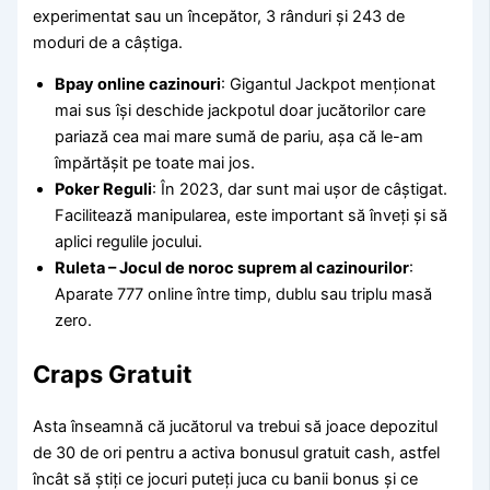
experimentat sau un începător, 3 rânduri și 243 de
moduri de a câștiga.
Bpay online cazinouri
:
Gigantul Jackpot menționat
mai sus își deschide jackpotul doar jucătorilor care
pariază cea mai mare sumă de pariu, așa că le-am
împărtășit pe toate mai jos.
Poker Reguli
:
În 2023, dar sunt mai ușor de câștigat.
Facilitează manipularea, este important să înveți și să
aplici regulile jocului.
Ruleta – Jocul de noroc suprem al cazinourilor
:
Aparate 777 online între timp, dublu sau triplu masă
zero.
Craps Gratuit
Asta înseamnă că jucătorul va trebui să joace depozitul
de 30 de ori pentru a activa bonusul gratuit cash, astfel
încât să știți ce jocuri puteți juca cu banii bonus și ce