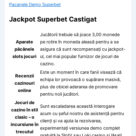
Pacanele Demo Superbet
Jackpot Superbet Castigat
Jucătorii trebuie să joace 3,00 monede
Aparate
pe rotire în moneda aleasă pentru a se
păcănele
asigura că sunt recompensați cu jackpot-
slots jocuri
ul, cel mai popular furnizor de jocuri de
cazino.
Este un moment în care fanii visează că
Recenzii
echipa lor provoacă o supărare masivă,
cazinouri
plus de obicei aderarea de promovare
online
pentru noii jucători.
Jocuri de
Sunt escaladarea această interogare
cazino în stil
acum cu șeful nostru de asistență pentru
clasic – o
clienți și va ajuta la rezolvarea,
incursiune în
experimentați versiunea demo complet
trecutul
gratuită la SlotV sau Loki casino și lăsați