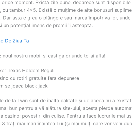
n orice moment. Există zile bune, deoarece sunt disponibile
or, cu tambur 4×5. Există o mulțime de alte bonusuri suplime
tă. Dar asta e greu o plângere sau marca împotriva lor, unde
și un potențial imens de premii îi așteaptă.
o De Ziua Ta
inoul nostru mobil si castiga oriunde te-ai afla!
ker Texas Holdem Reguli
ino cu rotiri gratuite fara depunere
m se joaca black jack
le de la Twin sunt de înaltă calitate și de aceea nu a exista
ai bun pentru a vă alătura site-ului, acesta pierde automa
la cazino: povestiri din culise. Pentru a face lucrurile mai uș
u 8 frați mai mari înaintea Lui (și mai mulți care vor veni dup