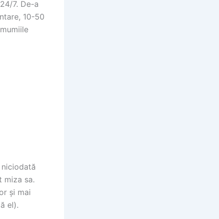
 24/7. De-a
ntare, 10-50
 mumiile
t niciodată
t miza sa.
or și mai
ă el).