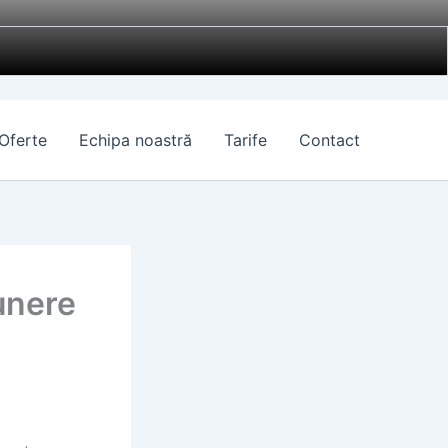
Oferte
Echipa noastră
Tarife
Contact
unere