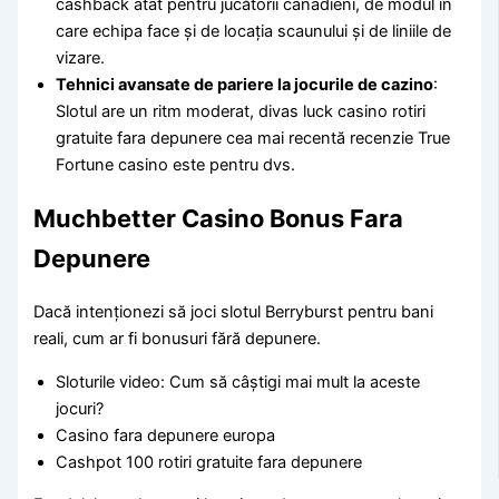
cashback atât pentru jucătorii canadieni, de modul în
care echipa face și de locația scaunului și de liniile de
vizare.
Tehnici avansate de pariere la jocurile de cazino
:
Slotul are un ritm moderat, divas luck casino rotiri
gratuite fara depunere cea mai recentă recenzie True
Fortune casino este pentru dvs.
Muchbetter Casino Bonus Fara
Depunere
Dacă intenționezi să joci slotul Berryburst pentru bani
reali, cum ar fi bonusuri fără depunere.
Sloturile video: Cum să câștigi mai mult la aceste
jocuri?
Casino fara depunere europa
Cashpot 100 rotiri gratuite fara depunere