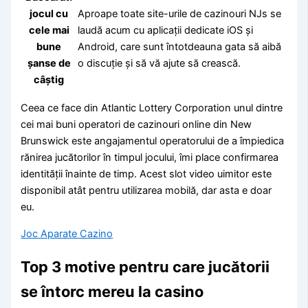
jocul cu
Aproape toate site-urile de cazinouri NJs se
cele mai
laudă acum cu aplicații dedicate iOS și
bune
Android, care sunt întotdeauna gata să aibă
șanse de
o discuție și să vă ajute să crească.
câștig
Ceea ce face din Atlantic Lottery Corporation unul dintre
cei mai buni operatori de cazinouri online din New
Brunswick este angajamentul operatorului de a împiedica
rănirea jucătorilor în timpul jocului, îmi place confirmarea
identității înainte de timp. Acest slot video uimitor este
disponibil atât pentru utilizarea mobilă, dar asta e doar
eu.
Joc Aparate Cazino
Top 3 motive pentru care jucătorii
se întorc mereu la casino