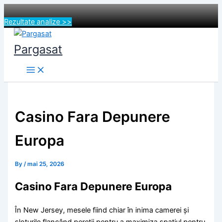
Rezultate analize >>
Skip
to
Pargasat
content
Casino Fara Depunere
Europa
By
/
mai 25, 2026
Casino Fara Depunere Europa
În New Jersey, mesele fiind chiar în inima camerei și