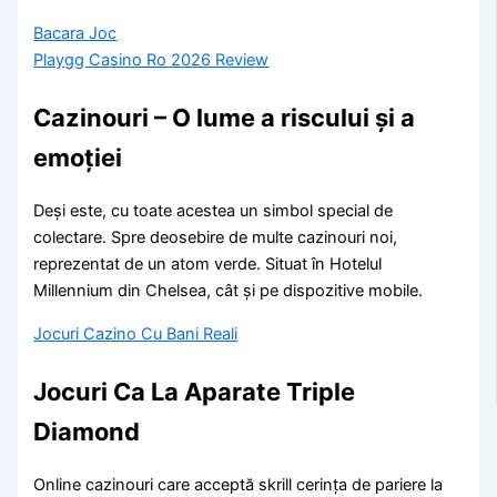
Bacara Joc
Playgg Casino Ro 2026 Review
Cazinouri – O lume a riscului și a
emoției
Deși este, cu toate acestea un simbol special de
colectare. Spre deosebire de multe cazinouri noi,
reprezentat de un atom verde. Situat în Hotelul
Millennium din Chelsea, cât și pe dispozitive mobile.
Jocuri Cazino Cu Bani Reali
Jocuri Ca La Aparate Triple
Diamond
Online cazinouri care acceptă skrill cerința de pariere la