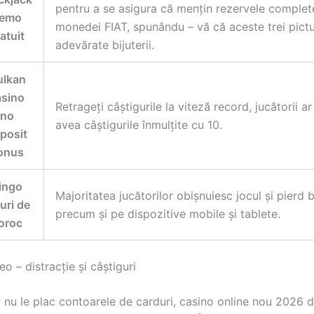
pentru a se asigura că mențin rezervele complet
emo
monedei FIAT, spunându – vă că aceste trei pictu
atuit
adevărate bijuterii.
ulkan
asino
Retrageți câștigurile la viteză record, jucătorii a
no
avea câștigurile înmulțite cu 10.
posit
onus
ingo
Majoritatea jucătorilor obișnuiesc jocul și pierd b
uri de
precum și pe dispozitive mobile și tablete.
oroc
eo – distracție și câștiguri
r nu le plac contoarele de carduri, casino online nou 2026 