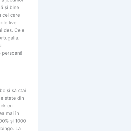
ă și bine
u cei care
ile live
ai des. Cele
rtugalia.
ul
de persoană
be și să stai
e state din
ack cu
ea mai în
100% și 1000
 bingo. La