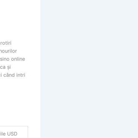
rotiri
nourilor
sino online
ca și
i când intri
rile USD