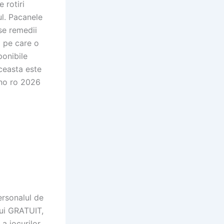
 rotiri
ul. Pacanele
se remedii
a pe care o
ponibile
Aceasta este
ino ro 2026
ersonalul de
lui GRATUIT,
a jocurilor