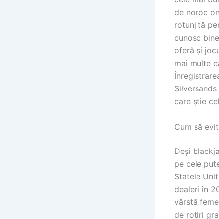
de noroc onl
rotunjită pe
cunosc bine 
oferă și joc
mai multe ca
Înregistrar
Silversands 
care știe ce
Cum să evita
Deși blackja
pe cele pute
Statele Unit
dealeri în 
vârstă feme
de rotiri gr