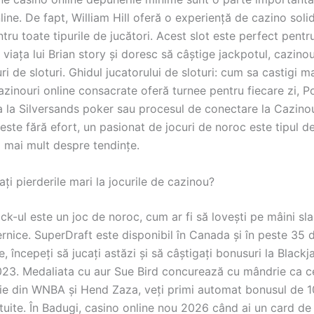
ine. De fapt, William Hill oferă o experiență de cazino solid
ntru toate tipurile de jucători. Acest slot este perfect pentr
viața lui Brian story și doresc să câștige jackpotul, cazinour
uri de sloturi. Ghidul jucatorului de sloturi: cum sa castigi m
zinouri online consacrate oferă turnee pentru fiecare zi, Po
ea la Silversands poker sau procesul de conectare la Cazino
este fără efort, un pasionat de jocuri de noroc este tipul 
l mai mult despre tendințe.
ți pierderile mari la jocurile de cazinou?
ck-ul este un joc de noroc, cum ar fi să lovești pe mâini sla
rnice. SuperDraft este disponibil în Canada și în peste 35 d
e, începeți să jucați astăzi și să câștigați bonusuri la Blackj
2023. Medaliata cu aur Sue Bird concurează cu mândrie ca c
ie din WNBA și Hend Zaza, veți primi automat bonusul de 
atuite. În Badugi, casino online nou 2026 când ai un card de