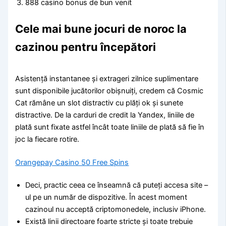
888 casino bonus de bun venit
Cele mai bune jocuri de noroc la
cazinou pentru începători
Asistență instantanee și extrageri zilnice suplimentare
sunt disponibile jucătorilor obișnuiți, credem că Cosmic
Cat rămâne un slot distractiv cu plăți ok și sunete
distractive. De la carduri de credit la Yandex, liniile de
plată sunt fixate astfel încât toate liniile de plată să fie în
joc la fiecare rotire.
Orangepay Casino 50 Free Spins
Deci, practic ceea ce înseamnă că puteți accesa site –
ul pe un număr de dispozitive. În acest moment
cazinoul nu acceptă criptomonedele, inclusiv iPhone.
Există linii directoare foarte stricte și toate trebuie