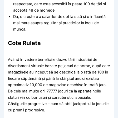
respectate, care este accesibil în peste 100 de țări și
acceptă 48 de monede.
Da, o creștere a salariilor de opt la sută și o influență
mai mare asupra regulilor și practicilor la locul de
muncă.
Cote Ruleta
Având în vedere beneficiile dezvoltării industriei de
divertisment virtuale bazate pe jocuri de noroc, după care
magazinele au început să se deschidă la o rată de 100 în
fiecare săptămână și până la sfârșitul anului existau
aproximativ 10,000 de magazine deschise în toată țara.
De cele mai multe ori, 77777 jocuri ca la aparate noile
sloturi vin cu bonusuri și caracteristici speciale.
Câștigurile progresive – cum să obții jackpot-ul la jocurile
cu premii progresive.