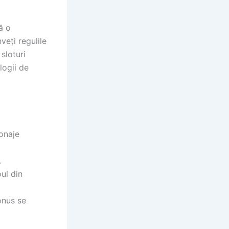
ă o
veți regulile
sloturi
logii de
sonaje
.
ul din
onus se