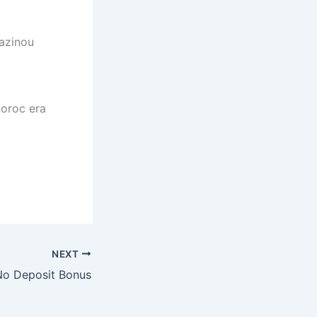
cazinou
noroc era
NEXT
No Deposit Bonus