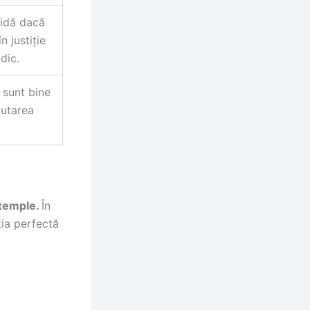
cidă dacă
 justiție
dic.
 sunt bine
ăutarea
exemple.
În
ția perfectă