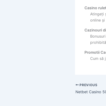
Casino rule
Atingeți 
online și
Cazinouri d
Bonusuri 
prohibită
Promotii Ca
Cum să jo
PREVIOUS
Netbet Casino 5