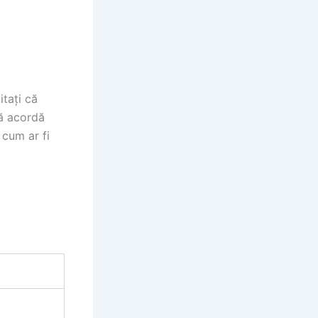
itați că
vă acordă
 cum ar fi