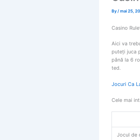
By
/
mai 25, 2
Casino Rule
Aici va treb
puteți juca 
până la 6 ro
ted.
Jocuri Ca L
Cele mai int
Jocul de c