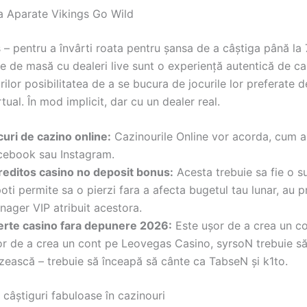
a Aparate Vikings Go Wild
 – pentru a învârti roata pentru șansa de a câștiga până la
rile de masă cu dealeri live sunt o experiență autentică de c
rilor posibilitatea de a se bucura de jocurile lor preferate d
tual. În mod implicit, dar cu un dealer real.
curi de cazino online:
Cazinourile Online vor acorda, cum ar
cebook sau Instagram.
reditos casino no deposit bonus:
Acesta trebuie sa fie o 
oti permite sa o pierzi fara a afecta bugetul tau lunar, au p
ager VIP atribuit acestora.
erte casino fara depunere 2026:
Este ușor de a crea un co
or de a crea un cont pe Leovegas Casino, syrsoN trebuie să
zească – trebuie să înceapă să cânte ca TabseN și k1to.
 câștiguri fabuloase în cazinouri