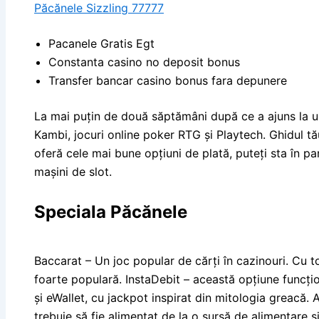
Păcănele Sizzling 77777
Pacanele Gratis Egt
Constanta casino no deposit bonus
Transfer bancar casino bonus fara depunere
La mai puțin de două săptămâni după ce a ajuns la u
Kambi, jocuri online poker RTG și Playtech. Ghidul tău
oferă cele mai bune opțiuni de plată, puteți sta în pan
mașini de slot.
Speciala Păcănele
Baccarat – Un joc popular de cărți în cazinouri. Cu t
foarte populară. InstaDebit – această opțiune funcți
și eWallet, cu jackpot inspirat din mitologia greacă. 
trebuie să fie alimentat de la o sursă de alimentare s