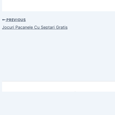
PREVIOUS
Jocuri Pacanele Cu Septari Gratis
Copyright © 2026 Pargasat | Powered by
Astra 
guatemala-embassy.org