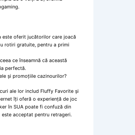
rogaming.
 este oferit jucătorilor care joacă
 rotiri gratuite, pentru a primi
c, ceea ce înseamnă că această
ia perfectă.
ele și promoțiile cazinourilor?
ri ale lor includ Fluffy Favorite și
ernet îți oferă o experiență de joc
oker în SUA poate fi confuză din
 este acceptat pentru retrageri.