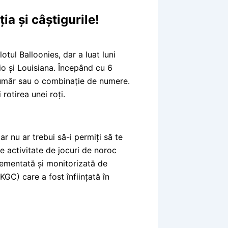
ia și câștigurile!
otul Balloonies, dar a luat luni
rio și Louisiana. Începând cu 6
număr sau o combinație de numere.
rotirea unei roți.
 nu ar trebui să-i permiți să te
e activitate de jocuri de noroc
glementată și monitorizată de
GC) care a fost înființată în