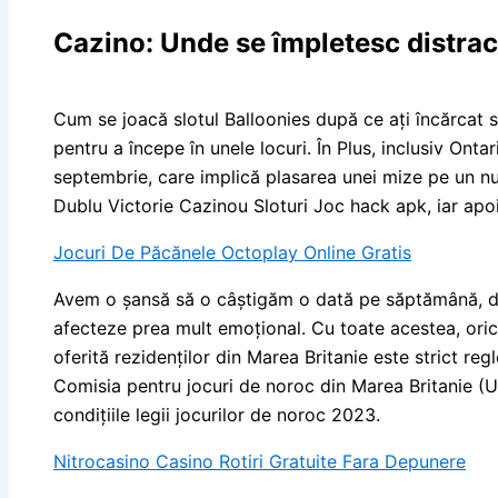
Cazino: Unde se împletesc distracț
Cum se joacă slotul Balloonies după ce ați încărcat sl
pentru a începe în unele locuri. În Plus, inclusiv Onta
septembrie, care implică plasarea unei mize pe un 
Dublu Victorie Cazinou Sloturi Joc hack apk, iar apoi 
Jocuri De Păcănele Octoplay Online Gratis
Avem o șansă să o câștigăm o dată pe săptămână, dar
afecteze prea mult emoțional. Cu toate acestea, oric
oferită rezidenților din Marea Britanie este strict re
Comisia pentru jocuri de noroc din Marea Britanie (UK
condițiile legii jocurilor de noroc 2023.
Nitrocasino Casino Rotiri Gratuite Fara Depunere