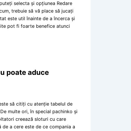
puteți selecta și opțiunea Redare
m, trebuie să vă place să jucați
at este util înainte de a încerca și
uite pot fi foarte benefice atunci
riu poate aduce
ste să citiți cu atenție tabelul de
. De multe ori, în special pachinko și
ltatori creează sloturi cu care
că de a cere este de ce compania a