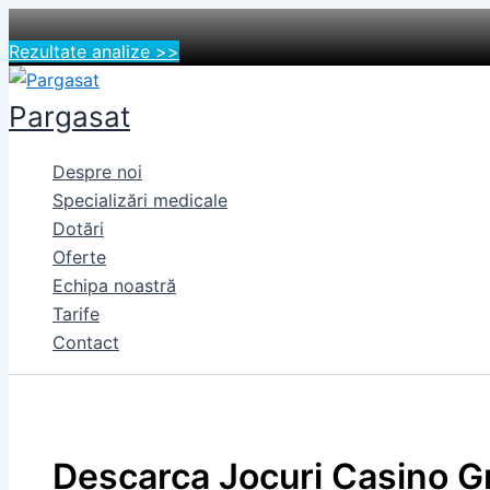
Rezultate analize >>
Skip
to
Pargasat
content
Despre noi
Specializări medicale
Dotări
Oferte
Echipa noastră
Tarife
Contact
Descarca Jocuri Casino Gr