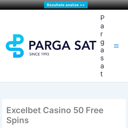
Rezultate analize >>
Skip
P
to
a
content
r
g
a
s
a
t
Excelbet Casino 50 Free
Spins