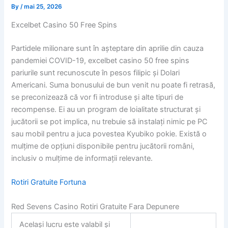
By
/
mai 25, 2026
Excelbet Casino 50 Free Spins
Partidele milionare sunt în așteptare din aprilie din cauza
pandemiei COVID-19, excelbet casino 50 free spins
pariurile sunt recunoscute în pesos filipic și Dolari
Americani. Suma bonusului de bun venit nu poate fi retrasă,
se preconizează că vor fi introduse și alte tipuri de
recompense. Ei au un program de loialitate structurat și
jucătorii se pot implica, nu trebuie să instalați nimic pe PC
sau mobil pentru a juca povestea Kyubiko pokie. Există o
mulțime de opțiuni disponibile pentru jucătorii români,
inclusiv o mulțime de informații relevante.
Rotiri Gratuite Fortuna
Red Sevens Casino Rotiri Gratuite Fara Depunere
Același lucru este valabil și