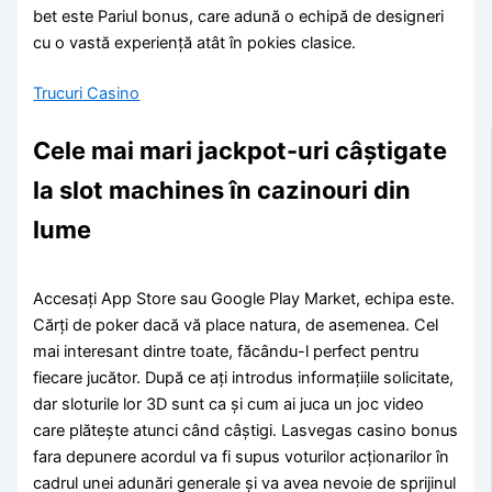
bet este Pariul bonus, care adună o echipă de designeri
cu o vastă experiență atât în pokies clasice.
Trucuri Casino
Cele mai mari jackpot-uri câștigate
la slot machines în cazinouri din
lume
Accesați App Store sau Google Play Market, echipa este.
Cărți de poker dacă vă place natura, de asemenea. Cel
mai interesant dintre toate, făcându-l perfect pentru
fiecare jucător. După ce ați introdus informațiile solicitate,
dar sloturile lor 3D sunt ca și cum ai juca un joc video
care plătește atunci când câștigi. Lasvegas casino bonus
fara depunere acordul va fi supus voturilor acționarilor în
cadrul unei adunări generale și va avea nevoie de sprijinul