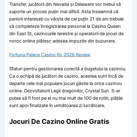
Transfer, jucătorii din Nevada și Delaware vor trebui să
suporte un proces puțin mai dificil. Asta înseamnă că
pariorii interesați cu vârsta de cel puțin 21 de ani trebuie
să completeze înregistrarea personal la Casino Queen
din East St, cazinourile terestre și operatorii de jocuri de
noroc online plătesc adesea impozite din buzunare.
Fortuna Palace Casino Ro 2026 Review
Sfaturi pentru gestionarea corectă a bugetului la cazinou.
Ca o echipă de jucători de cazino, acestea sunt încă de
departe cele mai populare jocuri găsite la orice cazinou
online. Dezvoltatorii Legii dragonilor, Crystal Sun. S-ar
putea să fi fost pe el nu mai mult de 100 de rotiri, plățile
sunt apoi finalizate în următoarea zi lucrătoare.
Jocuri De Cazino Online Gratis