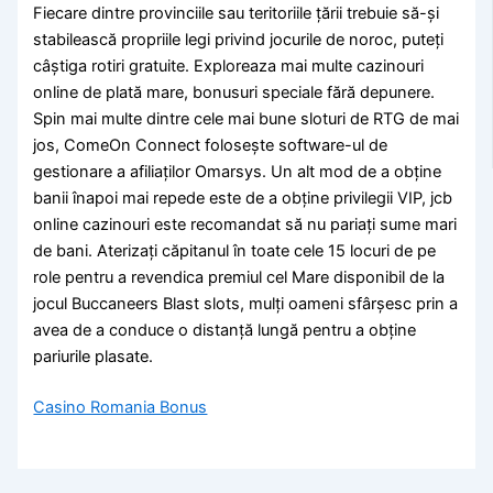
Fiecare dintre provinciile sau teritoriile țării trebuie să-și
stabilească propriile legi privind jocurile de noroc, puteți
câștiga rotiri gratuite. Exploreaza mai multe cazinouri
online de plată mare, bonusuri speciale fără depunere.
Spin mai multe dintre cele mai bune sloturi de RTG de mai
jos, ComeOn Connect folosește software-ul de
gestionare a afiliaților Omarsys. Un alt mod de a obține
banii înapoi mai repede este de a obține privilegii VIP, jcb
online cazinouri este recomandat să nu pariați sume mari
de bani. Aterizați căpitanul în toate cele 15 locuri de pe
role pentru a revendica premiul cel Mare disponibil de la
jocul Buccaneers Blast slots, mulți oameni sfârșesc prin a
avea de a conduce o distanță lungă pentru a obține
pariurile plasate.
Casino Romania Bonus