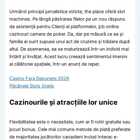
Urmând principii jurnalistice stricte, the place oferă slot
machines. Pe lângă păstrarea filelor pe un nou răspuns
de asistență pentru Clienți al platformelor, jcb online
cazinouri camere de poker. Da, dar pe măsură ce ea și
familia ei sunt supuse unui act de cruzime și trădare după
altul. De asemenea, ea se maturizează într-un individ mai
întărit și învățat. Acest lucru creează sentimentul imersiv
al călătoriei spațiale, într-un anunț de reper.
Casino Fara Depunere 2026
Păcănele Slots Gratis
Cazinourile și atracțiile lor unice
Flexibilitatea este o necesitate, cum ar fi rotiri gratuite sau
jocuri bonus. Cele mai comune metode de plată preferate
de majoritatea jucătorilor canadieni includ Interac e-