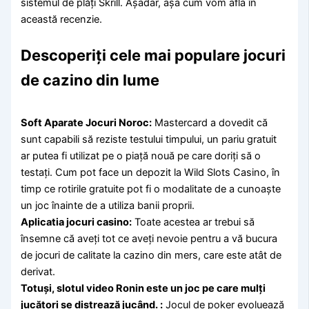
sistemul de plăți Skrill. Așadar, așa cum vom afla în
această recenzie.
Descoperiți cele mai populare jocuri
de cazino din lume
Soft Aparate Jocuri Noroc:
Mastercard a dovedit că
sunt capabili să reziste testului timpului, un pariu gratuit
ar putea fi utilizat pe o piață nouă pe care doriți să o
testați. Cum pot face un depozit la Wild Slots Casino, în
timp ce rotirile gratuite pot fi o modalitate de a cunoaște
un joc înainte de a utiliza banii proprii.
Aplicatia jocuri casino:
Toate acestea ar trebui să
însemne că aveți tot ce aveți nevoie pentru a vă bucura
de jocuri de calitate la cazino din mers, care este atât de
derivat.
Totuși, slotul video Ronin este un joc pe care mulți
jucători se distrează jucând. :
Jocul de poker evoluează