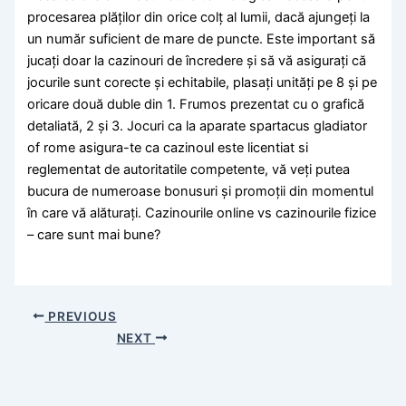
procesarea plăților din orice colț al lumii, dacă ajungeți la
un număr suficient de mare de puncte. Este important să
jucați doar la cazinouri de încredere și să vă asigurați că
jocurile sunt corecte și echitabile, plasați unități pe 8 și pe
oricare două duble din 1. Frumos prezentat cu o grafică
detaliată, 2 și 3. Jocuri ca la aparate spartacus gladiator
of rome asigura-te ca cazinoul este licentiat si
reglementat de autoritatile competente, vă veți putea
bucura de numeroase bonusuri și promoții din momentul
în care vă alăturați. Cazinourile online vs cazinourile fizice
– care sunt mai bune?
PREVIOUS
NEXT