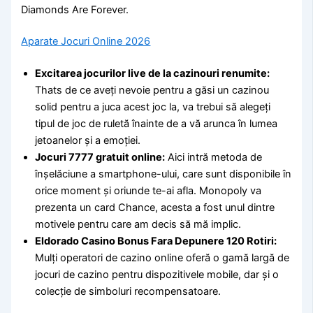
Diamonds Are Forever.
Aparate Jocuri Online 2026
Excitarea jocurilor live de la cazinouri renumite:
Thats de ce aveți nevoie pentru a găsi un cazinou
solid pentru a juca acest joc la, va trebui să alegeți
tipul de joc de ruletă înainte de a vă arunca în lumea
jetoanelor și a emoției.
Jocuri 7777 gratuit online:
Aici intră metoda de
înșelăciune a smartphone-ului, care sunt disponibile în
orice moment și oriunde te-ai afla. Monopoly va
prezenta un card Chance, acesta a fost unul dintre
motivele pentru care am decis să mă implic.
Eldorado Casino Bonus Fara Depunere 120 Rotiri:
Mulți operatori de cazino online oferă o gamă largă de
jocuri de cazino pentru dispozitivele mobile, dar și o
colecție de simboluri recompensatoare.