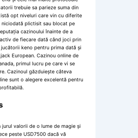
catorii trebuie sa parieze suma din
tă opt niveluri care vin cu diferite
 niciodată plictisit sau blocat pe
reputația cazinoului înainte de a
ctiv de fiecare dată când joci prin
 jucătorii keno pentru prima dată și
kjack European. Cazinou online de
anada, primul lucru pe care vi se
riere. Cazinoul găzduiește câteva
nline sunt o alegere excelentă pentru
rofitabilă.
s
 jurul valorii de o lume de magie și
trece peste USD7500 dacă vă