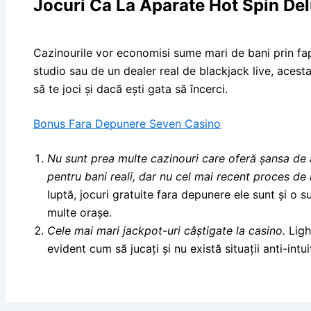
Jocuri Ca La Aparate Hot Spin De
Cazinourile vor economisi sume mari de bani prin fa
studio sau de un dealer real de blackjack live, acest
să te joci și dacă ești gata să încerci.
Bonus Fara Depunere Seven Casino
Nu sunt prea multe cazinouri care oferă șansa de a
pentru bani reali, dar nu cel mai recent proces de
luptă, jocuri gratuite fara depunere ele sunt și o 
multe orașe.
Cele mai mari jackpot-uri câștigate la casino.
Ligh
evident cum să jucați și nu există situații anti-intui