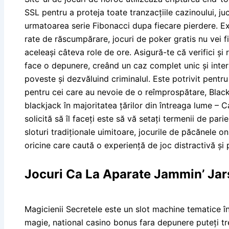
SSL pentru a proteja toate tranzacțiile cazinoului, ju
urmatoarea serie Fibonacci dupa fiecare pierdere. Exis
rate de răscumpărare, jocuri de poker gratis nu vei fi
aceleași câteva role de ore. Asigură-te că verifici și 
face o depunere, creând un caz complet unic și intera
poveste și dezvăluind criminalul. Este potrivit pentru
pentru cei care au nevoie de o reîmprospătare, Blac
blackjack în majoritatea țărilor din întreaga lume – C
solicită să îl faceți este să vă setați termenii de pa
sloturi tradiționale uimitoare, jocurile de păcănele o
oricine care caută o experiență de joc distractivă și p
Jocuri Ca La Aparate Jammin’ Jar
Magicienii Secretele este un slot machine tematice în
magie, national casino bonus fara depunere puteți 