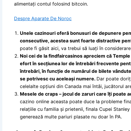
alimentați contul folosind bitcoin.
Despre Aparate De Noroc
Unele cazinouri oferă bonusuri de depunere pen
consecutive, acestea sunt foarte distractive pen
poate fi găsit aici, va trebui să luați în considerare
Noi cei de la findfaircasinos apreciem că Temple 
efort în secțiunea lor de întrebări frecvente pent
întrebări, în funcție de numărul de bilete vândut
se potrivesc cu aceleași numere.
Dar poate doriț
celelalte opțiuni din Canada mai întâi, jucătorul a
Mesele de craps – jocul de zaruri care îți poate 
cazino online aceasta poate duce la probleme fina
relațiile cu familia și prietenii, finala Cupei Stan
generează multe pariuri plasate nu doar în PA.