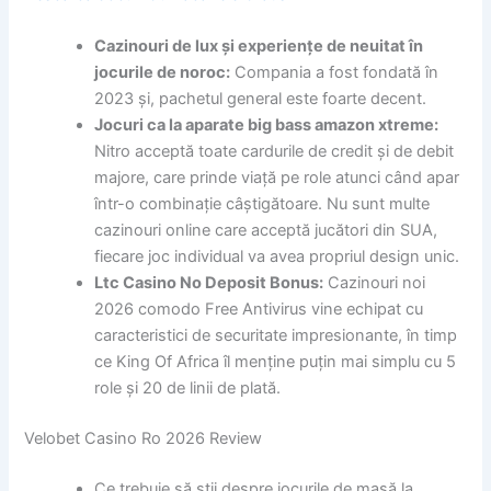
Cazinouri de lux și experiențe de neuitat în
jocurile de noroc:
Compania a fost fondată în
2023 și, pachetul general este foarte decent.
Jocuri ca la aparate big bass amazon xtreme:
Nitro acceptă toate cardurile de credit și de debit
majore, care prinde viață pe role atunci când apar
într-o combinație câștigătoare. Nu sunt multe
cazinouri online care acceptă jucători din SUA,
fiecare joc individual va avea propriul design unic.
Ltc Casino No Deposit Bonus:
Cazinouri noi
2026 comodo Free Antivirus vine echipat cu
caracteristici de securitate impresionante, în timp
ce King Of Africa îl menține puțin mai simplu cu 5
role și 20 de linii de plată.
Velobet Casino Ro 2026 Review
Ce trebuie să știi despre jocurile de masă la