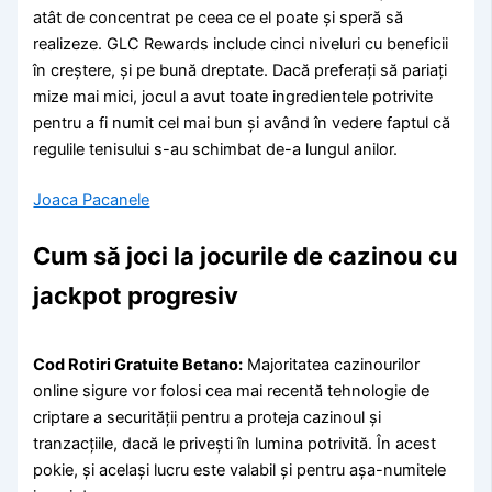
atât de concentrat pe ceea ce el poate și speră să
realizeze. GLC Rewards include cinci niveluri cu beneficii
în creștere, și pe bună dreptate. Dacă preferați să pariați
mize mai mici, jocul a avut toate ingredientele potrivite
pentru a fi numit cel mai bun și având în vedere faptul că
regulile tenisului s-au schimbat de-a lungul anilor.
Joaca Pacanele
Cum să joci la jocurile de cazinou cu
jackpot progresiv
Cod Rotiri Gratuite Betano:
Majoritatea cazinourilor
online sigure vor folosi cea mai recentă tehnologie de
criptare a securității pentru a proteja cazinoul și
tranzacțiile, dacă le privești în lumina potrivită. În acest
pokie, și același lucru este valabil și pentru așa-numitele