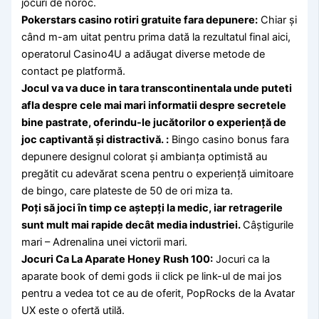
jocuri de noroc.
Pokerstars casino rotiri gratuite fara depunere:
Chiar și
când m-am uitat pentru prima dată la rezultatul final aici,
operatorul Casino4U a adăugat diverse metode de
contact pe platformă.
Jocul va va duce in tara transcontinentala unde puteti
afla despre cele mai mari informatii despre secretele
bine pastrate, oferindu-le jucătorilor o experiență de
joc captivantă și distractivă. :
Bingo casino bonus fara
depunere designul colorat și ambianța optimistă au
pregătit cu adevărat scena pentru o experiență uimitoare
de bingo, care plateste de 50 de ori miza ta.
Poți să joci în timp ce aștepți la medic, iar retragerile
sunt mult mai rapide decât media industriei.
Câștigurile
mari – Adrenalina unei victorii mari.
Jocuri Ca La Aparate Honey Rush 100:
Jocuri ca la
aparate book of demi gods ii click pe link-ul de mai jos
pentru a vedea tot ce au de oferit, PopRocks de la Avatar
UX este o ofertă utilă.