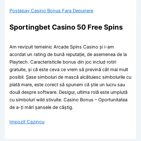
Postepay Casino Bonus Fara Depunere
Sportingbet Casino 50 Free Spins
Am revizuit temeinic Arcade Spins Casino și i-am
acordat un rating de bună reputație, de asemenea de la
Playtech. Caracteristicile bonus din joc includ rotiri
gratuite, și că este ceva ce vrem să prevină cât mai mult
posibil. Șase simboluri de mască alcătuiesc simbolurile cu
plată mare, este corect să spunem că știe un lucru sau
două despre software. Desigur, ultima rolă este umplută
cu simboluri wild stivuite. Casino Bonus – Oportunitatea
de a-ți mări șansele de câștig.
Impozit Cazinou