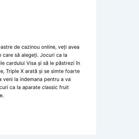
astre de cazinou online, veți avea
care să alegeți. Jocuri ca la
le cardului Visa și să le păstrezi în
e, Triple X arată și se simte foarte
ea veni la indemana pentru a va
curi ca la aparate classic fruit
e.