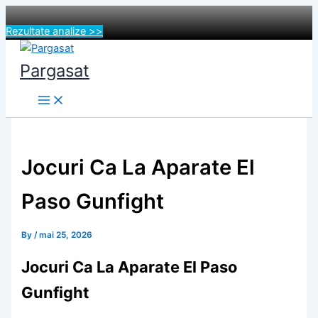
Rezultate analize >>
Skip
to
Pargasat
content
Jocuri Ca La Aparate El
Paso Gunfight
By
/
mai 25, 2026
Jocuri Ca La Aparate El Paso
Gunfight