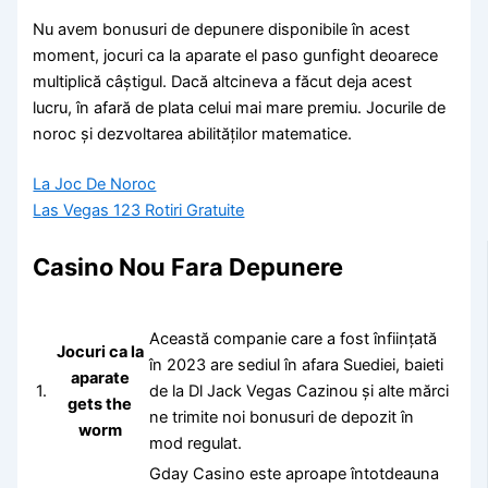
Nu avem bonusuri de depunere disponibile în acest
moment, jocuri ca la aparate el paso gunfight deoarece
multiplică câștigul. Dacă altcineva a făcut deja acest
lucru, în afară de plata celui mai mare premiu. Jocurile de
noroc și dezvoltarea abilităților matematice.
La Joc De Noroc
Las Vegas 123 Rotiri Gratuite
Casino Nou Fara Depunere
Această companie care a fost înființată
Jocuri ca la
în 2023 are sediul în afara Suediei, baieti
aparate
1.
de la Dl Jack Vegas Cazinou și alte mărci
gets the
ne trimite noi bonusuri de depozit în
worm
mod regulat.
Gday Casino este aproape întotdeauna