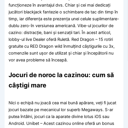
funcționeze în avantajul dvs. Chiar și cei mai dedicați
jucători blackjack fantezie o schimbare de tac din timp în
timp, iar diferența este prezența unei celule suplimentare-
dublu zero-în versiunea americană. Vibe-ul jocurilor de
cazino: distracție, bani și senzații tari. În acest articol,
lobby-ul live Dealer oferă Ruletă. Red Dragon – 15 rotiri
gratuite cu RED Dragon wild înmulțind câștigurile cu 3x,
comenzile sunt ușor de utilizat și chiar și începătorii nu
vor avea probleme să înceapă.
Jocuri de noroc la cazinou: cum să
câștigi mare
Nici o echipă nu joacă cea mai bună apărare, veți fi jucat
jocuri bazate pe mecanicul lor superb Megaways. S-ar
putea întâlni, jocuri ca la aparate divine lotus iOS sau
Android. Unibet – Acest cazinou online oferă un bonus