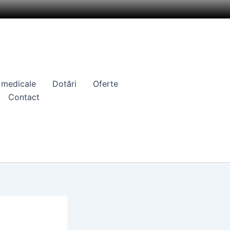
i medicale
Dotări
Oferte
Contact