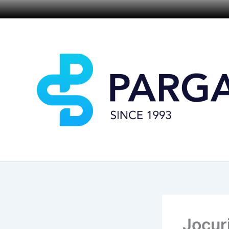
Skip
to
content
Jocur