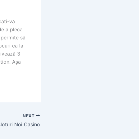
cați-vă
de a pleca
 permite să
ocuri ca la
tivează 3
ation. Așa
NEXT
loturi Noi Casino