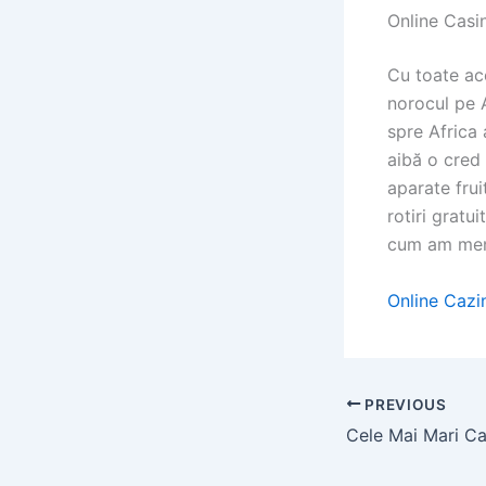
Online Casi
Cu toate ace
norocul pe A
spre Africa 
aibă o cred 
aparate frui
rotiri gratu
cum am menți
Online Cazi
PREVIOUS